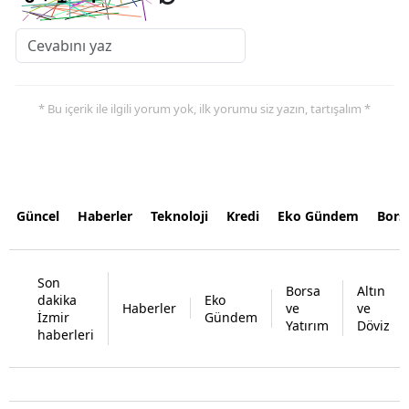
* Bu içerik ile ilgili yorum yok, ilk yorumu siz yazın, tartışalım *
Güncel
Haberler
Teknoloji
Kredi
Eko Gündem
Bors
Son
Borsa
Altın
dakika
Eko
Haberler
ve
ve
İzmir
Gündem
Yatırım
Döviz
haberleri