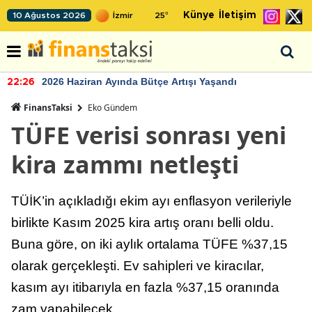
Künye
İletişim
10 Ağustos 2026
25
°
2026 Haziran Ayında Bütçe Artışı Yaşandı
22:26
FinansTaksi
Eko Gündem
TÜFE verisi sonrası yeni
kira zammı netleşti
TÜİK’in açıkladığı ekim ayı enflasyon verileriyle
birlikte Kasım 2025 kira artış oranı belli oldu.
Buna göre, on iki aylık ortalama TÜFE %37,15
olarak gerçekleşti. Ev sahipleri ve kiracılar,
kasım ayı itibarıyla en fazla %37,15 oranında
zam yapabilecek