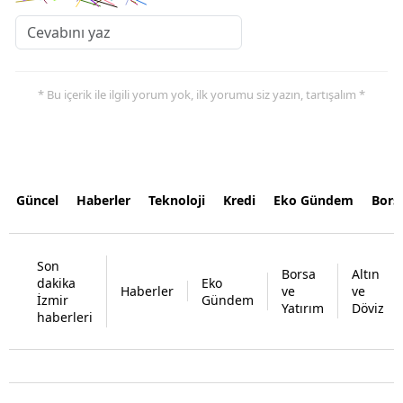
* Bu içerik ile ilgili yorum yok, ilk yorumu siz yazın, tartışalım *
Güncel
Haberler
Teknoloji
Kredi
Eko Gündem
Bors
Son
Borsa
Altın
dakika
Eko
Haberler
ve
ve
İzmir
Gündem
Yatırım
Döviz
haberleri