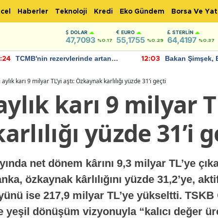
cel
Haberler
Teknoloji
Kredi
Eko Gündem
Borsa Ve Yat
DOLAR
EURO
STERLIN
47,7093
55,1755
64,4197
%0.17
%0.29
%0.37
TCMB'nin rezervlerinde artan
Bakan Şimşek, 
:24
12:03
momentum devam ediyor
için umut verici
bulundu
aylık karı 9 milyar TL’yi aştı: Özkaynak karlılığı yüzde 31’i geçti
ylık karı 9 milyar TL
rlılığı yüzde 31’i g
yında net dönem kârını 9,3 milyar TL’ye çıka
nka, özkaynak kârlılığını yüzde 31,2’ye, akt
öyünü ise 217,9 milyar TL’ye yükseltti. TS
e yeşil dönüşüm vizyonuyla “kalıcı değer ür