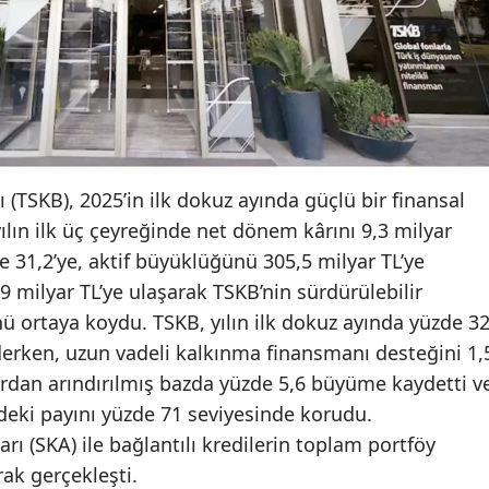
 (TSKB), 2025’in ilk dokuz ayında güçlü bir finansal
ılın ilk üç çeyreğinde net dönem kârını 9,3 milyar
de 31,2’ye, aktif büyüklüğünü 305,5 milyar TL’ye
,9 milyar TL’ye ulaşarak TSKB’nin sürdürülebilir
ortaya koydu. TSKB, yılın ilk dokuz ayında yüzde 3
erken, uzun vadeli kalkınma finansmanı desteğini 1,
urdan arındırılmış bazda yüzde 5,6 büyüme kaydetti v
ndeki payını yüzde 71 seviyesinde korudu.
ı (SKA) ile bağlantılı kredilerin toplam portföy
rak gerçekleşti.