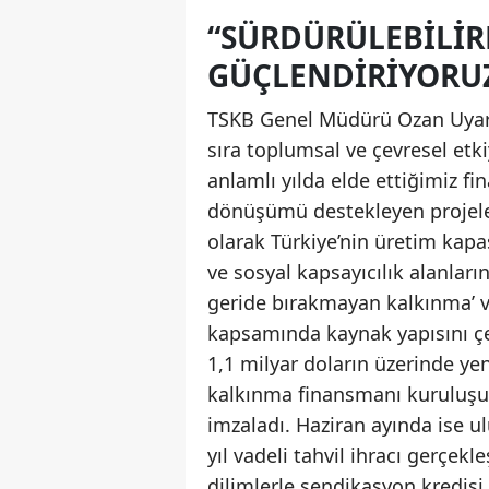
“SÜRDÜRÜLEBILIR
GÜÇLENDIRIYORU
TSKB Genel Müdürü Ozan Uyar, 
sıra toplumsal ve çevresel etki
anlamlı yılda elde ettiğimiz fin
dönüşümü destekleyen projele
olarak Türkiye’nin üretim kap
ve sosyal kapsayıcılık alanları
geride bırakmayan kalkınma’ v
kapsamında kaynak yapısını çe
1,1 milyar doların üzerinde y
kalkınma finansmanı kuruluşu 
imzaladı. Haziran ayında ise u
yıl vadeli tahvil ihracı gerçek
dilimlerle sendikasyon kredisi