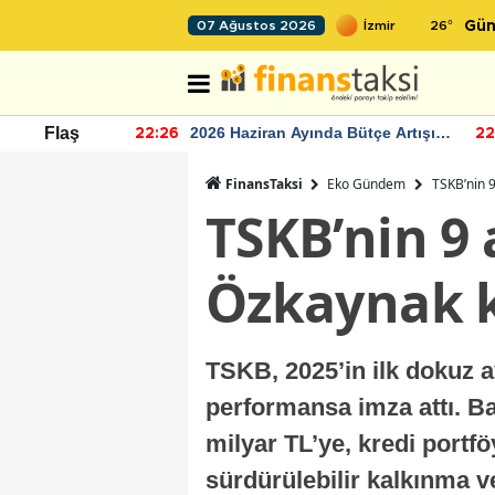
26
°
07 Ağustos 2026
Gün
r seviyesinin
2026 Haziran Ayında Bütçe Artışı
Flaş
22:26
22
Yaşandı
FinansTaksi
Eko Gündem
TSKB’nin 9 
TSKB’nin 9 a
Özkaynak ka
TSKB, 2025’in ilk dokuz a
performansa imza attı. Ba
milyar TL’ye, kredi portf
sürdürülebilir kalkınma v