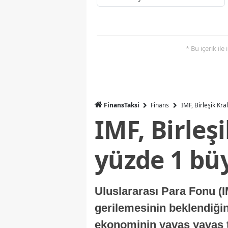
* Bu içerik ile
FinansTaksi
Finans
IMF, Birleşik Kr
IMF, Birleş
yüzde 1 bü
Uluslararası Para Fonu (I
gerilemesinin beklendiğini
ekonominin yavaş yavaş t