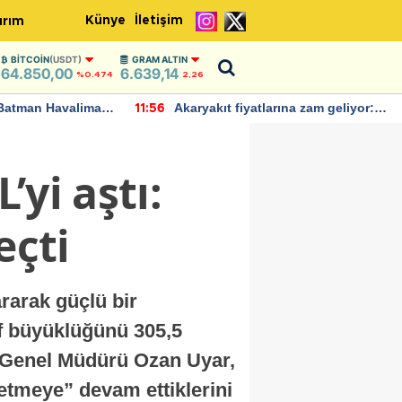
Künye
İletişim
ırım
BITCOIN
(USDT)
GRAM ALTIN
64.850,00
6.639,14
%0.474
2,26
Batman Havalimanı
Akaryakıt fiyatlarına zam geliyor:
11:56
 açıklamalarda
Yeni tarih açıklandı
’yi aştı:
eçti
rarak güçlü bir
if büyüklüğünü 305,5
KB Genel Müdürü Ozan Uyar,
etmeye” devam ettiklerini