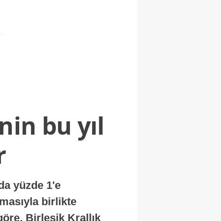
nin bu yıl
r
nda yüzde 1'e
masıyla birlikte
re, Birleşik Krallık