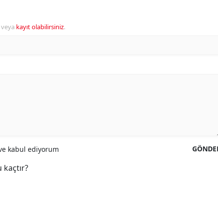
veya
kayıt olabilirsiniz
.
GÖNDE
e kabul ediyorum
 kaçtır?