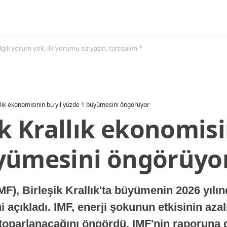
 ilgili yorum yok, ilk yorumu siz yazın, tartışalım *
allık ekonomisinin bu yıl yüzde 1 büyümesini öngörüyor
ik Krallık ekonomisi
yümesini öngörüyo
MF), Birleşik Krallık'ta büyümenin 2026 yılı
 açıkladı. IMF, enerji şokunun etkisinin azal
oparlanacağını öngördü. IMF'nin raporuna gö