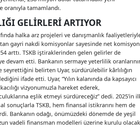
e oranıyla tamamlandı.
IĞI GELIRLERI ARTIYOR
fında halka arz projeleri ve danışmanlık faaliyetleriyl
rtan gayri nakdi komisyonlar sayesinde net komisyon
54 arttı. TSKB iştiraklerinden gelen gelirler de
e devam etti. Bankanın sermaye yeterlilik oranlarını
seyrettiğini belirten Uyar, sürdürülebilir kârlılığın
diğini ifade etti. Uyar, “Yılın kalanında da kapsayıcı
nkacılığı vizyonumuzla hareket ederek,
luklarına eşlik etmeyi sürdüreceğiz” dedi. 2025’in il
sal sonuçlarla TSKB, hem finansal istikrarını hem de
rdi. Bankanın odağı, önümüzdeki dönemde de yeşil
un vadeli finansman modelleri üzerine kurulu olacak