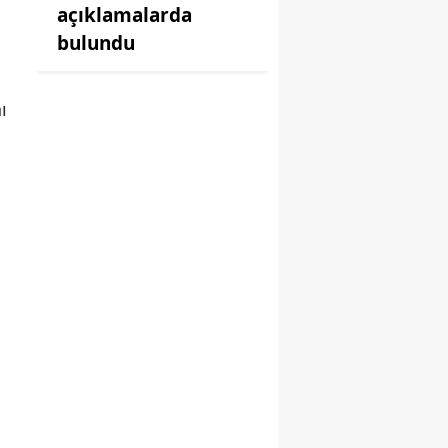
açıklamalarda
bulundu
ı
a