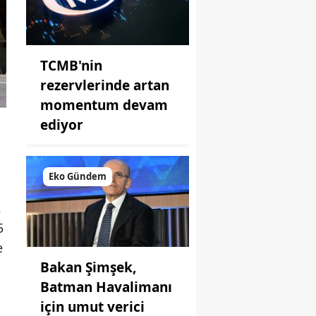
TCMB'nin
rezervlerinde artan
momentum devam
ediyor
Eko Gündem
2
5
e
Bakan Şimşek,
Batman Havalimanı
için umut verici