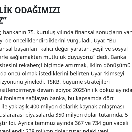
LIK ODAĞIMIZI
Z”
bankanın 75. kuruluş yılında finansal sonuçların yan
yi de önceliklendirdiklerini vurguladı. Uyar, “Bu
ansal başarıları, kalıcı değer yaratan, yeşil ve sosyal
rle sağlamaktan mutluluk duyuyoruz” dedi. Banka
asitesini rekabetçi biçimde artırmak, iklim dönüşümü
nda öncü olmak istediklerini belirten Uyar, ‘kimseyi
izyonunu yineledi. TSKB, büyüme stratejileri
şitlendirmeye devam ediyor. 2025’in ilk dokuz ayınd
eni fonlama sağlayan banka, bu kapsamda dört
ile yaklaşık 400 milyon dolarlık kaynak anlaşması
luslararası piyasalarda 350 milyon dolar tutarında, 5
leştirildi. Ayrıca temmuz ayında 367 ve 734 gün vadeli
 yenilendi; 238 milyon dolar tutarındaki yeni