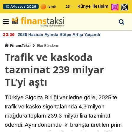
Künye
İletişim
10 Ağustos 2026
25
°
2026 Haziran Ayında Bütçe Artışı Yaşandı
22:26
FinansTaksi
Eko Gündem
Trafik ve kaskoda
tazminat 239 milyar
TL’yi aştı
Türkiye Sigorta Birliği verilerine göre, 2025’te
trafik ve kasko sigortalarında 4,3 milyon
mağdura toplam 239,3 milyar lira tazminat
ödendi. Aynı dönemde iki branşta üretilen prim