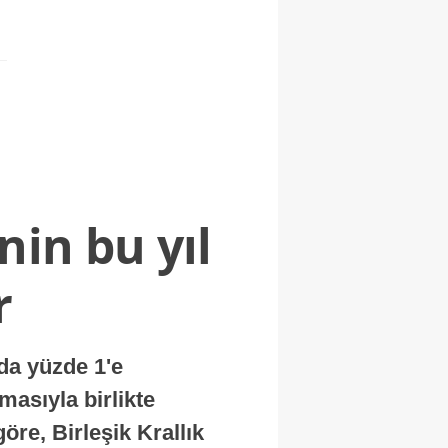
nin bu yıl
r
nda yüzde 1'e
masıyla birlikte
re, Birleşik Krallık