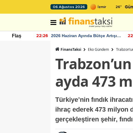
26
°
06 Ağustos 2026
Gün
r seviyesinin
2026 Haziran Ayında Bütçe Artışı
Flaş
22:26
22
Yaşandı
FinansTaksi
Eko Gündem
Trabzon’un
Trabzon’un 
ayda 473 mi
Türkiye’nin fındık ihracat
ihraç ederek 473 milyon do
gerçekleştiren şehir, fın