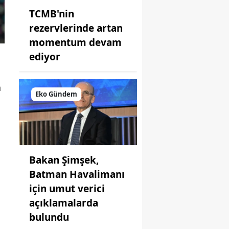
TCMB'nin
rezervlerinde artan
momentum devam
ediyor
n
Eko Gündem
Bakan Şimşek,
Batman Havalimanı
için umut verici
açıklamalarda
bulundu