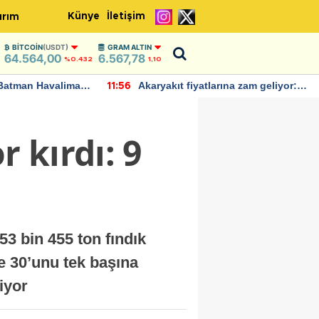
Künye
İletişim
ırım
BITCOIN
(USDT)
GRAM ALTIN
64.564,00
6.567,78
%0.432
1,10
Batman Havalimanı
Akaryakıt fiyatlarına zam geliyor:
11:56
 açıklamalarda
Yeni tarih açıklandı
 kırdı: 9
 53 bin 455 ton fındık
de 30’unu tek başına
iyor