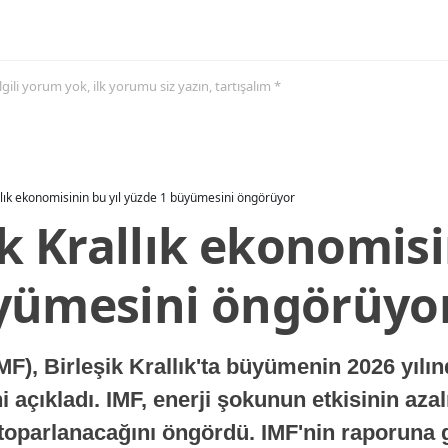
 ilgili yorum yok, ilk yorumu siz yazın, tartışalım *
allık ekonomisinin bu yıl yüzde 1 büyümesini öngörüyor
ik Krallık ekonomisi
yümesini öngörüyo
MF), Birleşik Krallık'ta büyümenin 2026 yılı
 açıkladı. IMF, enerji şokunun etkisinin azal
oparlanacağını öngördü. IMF'nin raporuna gö