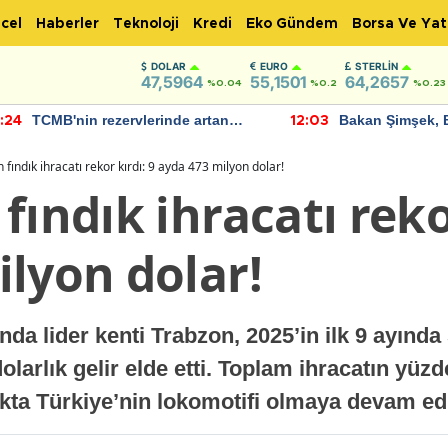
cel
Haberler
Teknoloji
Kredi
Eko Gündem
Borsa Ve Yat
DOLAR
EURO
STERLIN
47,5964
55,1501
64,2657
%0.04
%0.2
%0.23
TCMB'nin rezervlerinde artan
Bakan Şimşek, 
:24
12:03
momentum devam ediyor
için umut verici
bulundu
 fındık ihracatı rekor kırdı: 9 ayda 473 milyon dolar!
fındık ihracatı rekor
lyon dolar!
ında lider kenti Trabzon, 2025’in ilk 9 ayında
larlık gelir elde etti. Toplam ihracatın yüz
dıkta Türkiye’nin lokomotifi olmaya devam ed