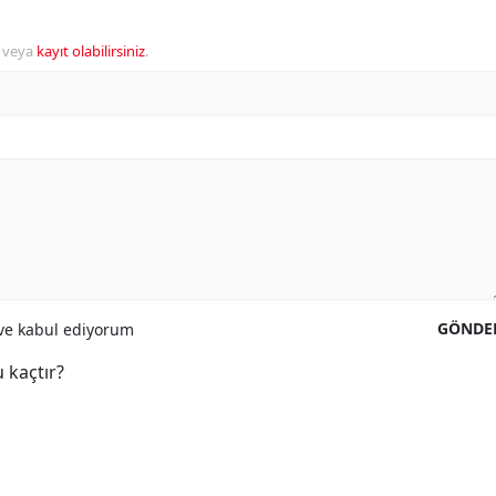
veya
kayıt olabilirsiniz
.
GÖNDE
e kabul ediyorum
 kaçtır?