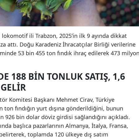
 lokomotif ili Trabzon, 2025’in ilk 9 ayında dikkat
za attı. Doğu Karadeniz İhracatçılar Birliği verilerine
minde 53 bin 455 ton fındık ihraç edilerek 473 milyo
E 188 BIN TONLUK SATIŞ, 1,6
 GELIR
ktör Komitesi Başkanı Mehmet Cirav, Türkiye
n ton fındığın yurt dışına gönderildiğini, bunun
n 926 bin dolar döviz girdisi sağlandığını açıkladı.
atında başlıca pazarlarının Almanya, İtalya, Fransa,
elirterek, toplamda 120 ülkeye dış satım