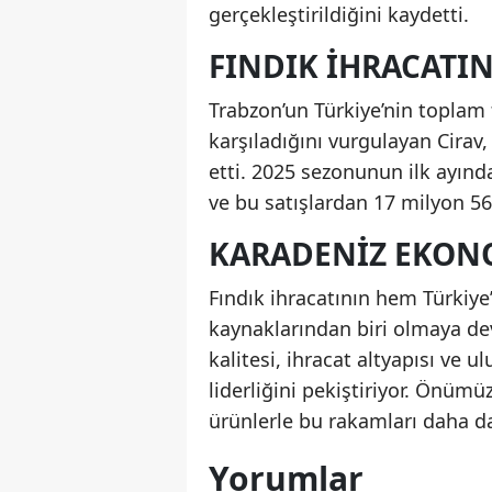
gerçekleştirildiğini kaydetti.
FINDIK IHRACATI
Trabzon’un Türkiye’nin toplam 
karşıladığını vurgulayan Cirav
etti. 2025 sezonunun ilk ayında
ve bu satışlardan 17 milyon 568
KARADENIZ EKONO
Fındık ihracatının hem Türkiy
kaynaklarından biri olmaya dev
kalitesi, ihracat altyapısı ve u
liderliğini pekiştiriyor. Önü
ürünlerle bu rakamları daha da
Yorumlar