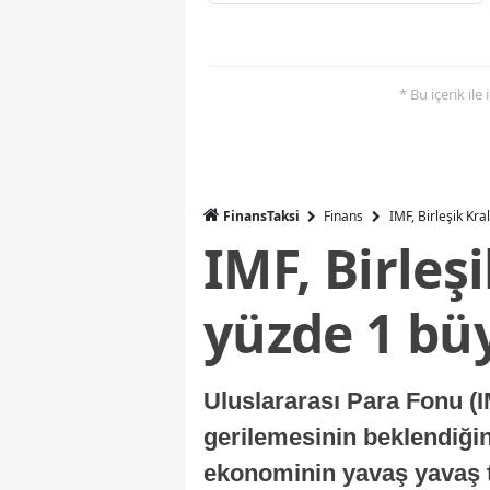
* Bu içerik ile
FinansTaksi
Finans
IMF, Birleşik Kr
IMF, Birleş
yüzde 1 bü
Uluslararası Para Fonu (I
gerilemesinin beklendiğini
ekonominin yavaş yavaş t