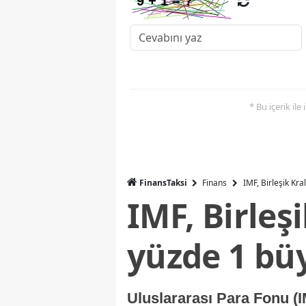
* Bu içerik ile
FinansTaksi
Finans
IMF, Birleşik Kr
IMF, Birleş
yüzde 1 bü
Uluslararası Para Fonu (I