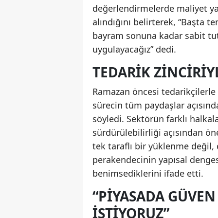
değerlendirmelerde maliyet yapı
alındığını belirterek, “Başta t
bayram sonuna kadar sabit tut
uygulayacağız” dedi.
TEDARIK ZINCIRI
Ramazan öncesi tedarikçilerle 
sürecin tüm paydaşlar açısında
söyledi. Sektörün farklı halka
sürdürülebilirliği açısından ö
tek taraflı bir yüklenme değil
perakendecinin yapısal dengesi
benimsediklerini ifade etti.
“PIYASADA GÜVE
ISTIYORUZ”