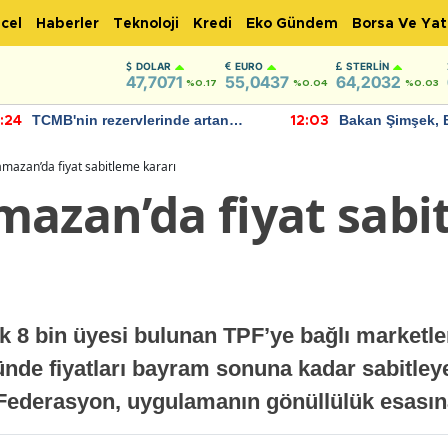
cel
Haberler
Teknoloji
Kredi
Eko Gündem
Borsa Ve Yat
DOLAR
EURO
STERLIN
47,7071
55,0437
64,2032
%0.17
%0.04
%0.03
TCMB'nin rezervlerinde artan
Bakan Şimşek, 
:24
12:03
momentum devam ediyor
için umut verici
bulundu
mazan’da fiyat sabitleme kararı
mazan’da fiyat sabi
ık 8 bin üyesi bulunan TPF’ye bağlı market
ünde fiyatları bayram sonuna kadar sabitley
 Federasyon, uygulamanın gönüllülük esasına