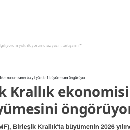
 ilgili yorum yok, ilk yorumu siz yazın, tartışalım *
allık ekonomisinin bu yıl yüzde 1 büyümesini öngörüyor
ik Krallık ekonomisi
yümesini öngörüyo
MF), Birleşik Krallık'ta büyümenin 2026 yılı