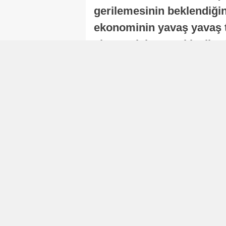
gerilemesinin beklendiğini
ekonominin yavaş yavaş t
ekonomisi, sonraki yıllard
Nur Duman