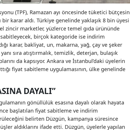
syonu (TPF), Ramazan ayı öncesinde tüketici bütçesin
bir karar aldı. Türkiye genelinde yaklaşık 8 bin üyesi
l zincir marketler, yüzlerce temel gıda ürününde
sabitleyecek, birçok kategoride ise indirim
ğı karar, bakliyat, un, makarna, yağ, çay ve şeker
yanı sıra atıştırmalık, temizlik, deterjan, bulaşık
larını da kapsıyor. Ankara ve İstanbul’daki üyelerin
attığı fiyat sabitleme uygulamasının, ülke genelinde
SINA DAYALI”
ulamanın gönüllülük esasına dayalı olarak hayata
 önce başlatılan fiyat sabitleme ve indirim
rüleceğini belirten Düzgün, kampanya süresince
şler aldıklarını ifade etti. Düzgün, üyelerle yapılan