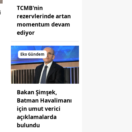
TCMB'nin
i
rezervlerinde artan
momentum devam
ediyor
Eko Gündem
Bakan Şimşek,
Batman Havalimanı
için umut verici
açıklamalarda
bulundu