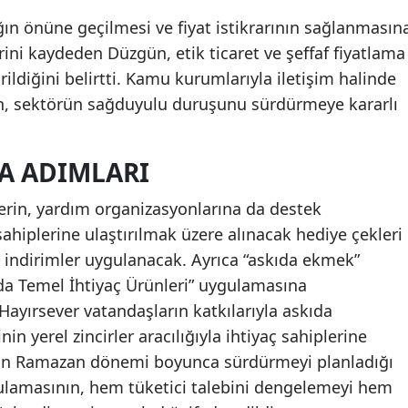
ın önüne geçilmesi ve fiyat istikrarının sağlanmasın
rini kaydeden Düzgün, etik ticaret ve şeffaf fiyatlama
rildiğini belirtti. Kamu kurumlarıyla iletişim halinde
ün, sektörün sağduyulu duruşunu sürdürmeye kararlı
A ADIMLARI
lerin, yardım organizasyonlarına da destek
sahiplerine ulaştırılmak üzere alınacak hediye çekleri
 indirimler uygulanacak. Ayrıca “askıda ekmek”
ıda Temel İhtiyaç Ürünleri” uygulamasına
 Hayırsever vatandaşların katkılarıyla askıda
in yerel zincirler aracılığıyla ihtiyaç sahiplerine
F’nin Ramazan dönemi boyunca sürdürmeyi planladığı
gulamasının, hem tüketici talebini dengelemeyi hem