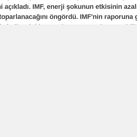
 açıkladı. IMF, enerji şokunun etkisinin azal
oparlanacağını öngördü. IMF'nin raporuna gö
a istikrarlı bir toparlanma süreci yaşayabilir
Yayınlanma
16 Temmuz 2026 - 22:37