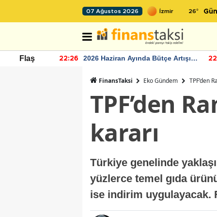
26
°
07 Ağustos 2026
Gün
r seviyesinin
2026 Haziran Ayında Bütçe Artışı
Flaş
22:26
22
Yaşandı
FinansTaksi
Eko Gündem
TPF’den Ra
TPF’den Ra
kararı
Türkiye genelinde yaklaş
yüzlerce temel gıda ürün
ise indirim uygulayacak.