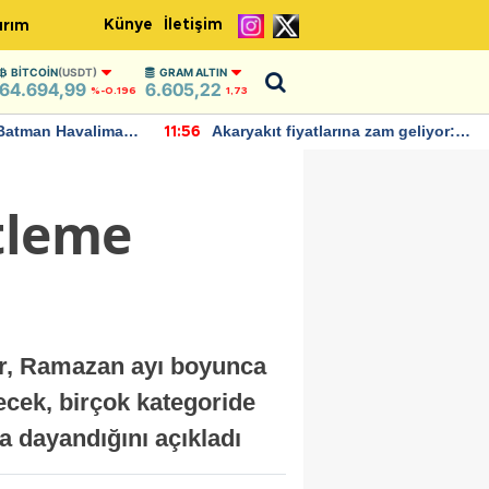
Künye
İletişim
ırım
BITCOIN
(USDT)
GRAM ALTIN
64.694,99
6.605,22
%-0.196
1,73
Batman Havalimanı
Akaryakıt fiyatlarına zam geliyor:
11:56
 açıklamalarda
Yeni tarih açıklandı
tleme
ler, Ramazan ayı boyunca
ecek, birçok kategoride
 dayandığını açıkladı