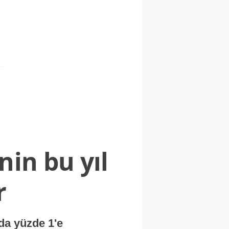
nin bu yıl
r
nda yüzde 1'e