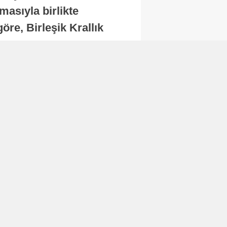
masıyla birlikte
re, Birleşik Krallık
.
Abone Ol
Finans
Bitcoin, 65 bin dolar
seviyesinin altına
düştü...