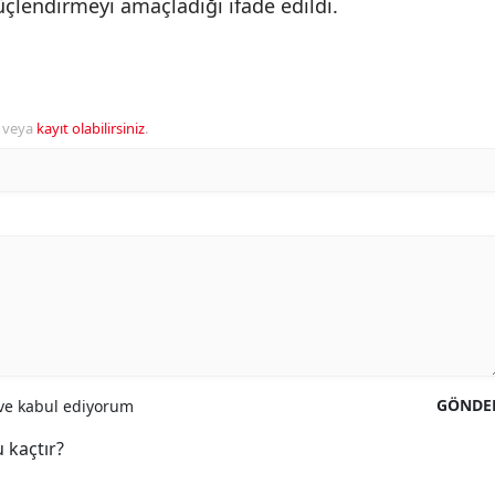
çlendirmeyi amaçladığı ifade edildi.
veya
kayıt olabilirsiniz
.
GÖNDE
e kabul ediyorum
 kaçtır?