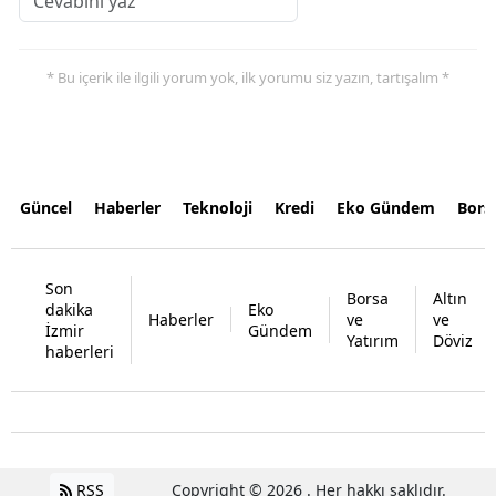
* Bu içerik ile ilgili yorum yok, ilk yorumu siz yazın, tartışalım *
Güncel
Haberler
Teknoloji
Kredi
Eko Gündem
Bors
Son
Borsa
Altın
dakika
Eko
Haberler
ve
ve
İzmir
Gündem
Yatırım
Döviz
haberleri
RSS
Copyright © 2026 . Her hakkı saklıdır.