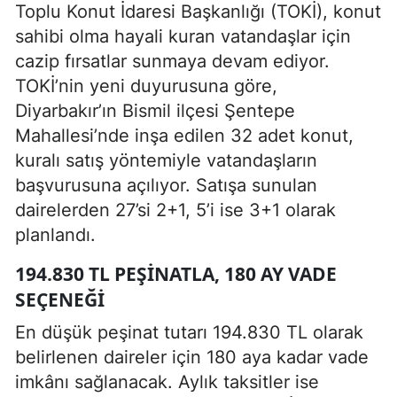
Toplu Konut İdaresi Başkanlığı (TOKİ), konut
sahibi olma hayali kuran vatandaşlar için
cazip fırsatlar sunmaya devam ediyor.
TOKİ’nin yeni duyurusuna göre,
Diyarbakır’ın Bismil ilçesi Şentepe
Mahallesi’nde inşa edilen 32 adet konut,
kuralı satış yöntemiyle vatandaşların
başvurusuna açılıyor. Satışa sunulan
dairelerden 27’si 2+1, 5’i ise 3+1 olarak
planlandı.
194.830 TL PEŞINATLA, 180 AY VADE
SEÇENEĞI
En düşük peşinat tutarı 194.830 TL olarak
belirlenen daireler için 180 aya kadar vade
imkânı sağlanacak. Aylık taksitler ise