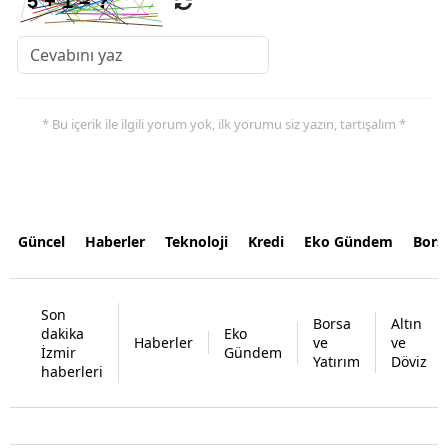
* Bu içerik ile ilgili yorum yok, ilk yorumu siz yazın, tartışalım *
Güncel
Haberler
Teknoloji
Kredi
Eko Gündem
Bors
Son
Borsa
Altın
dakika
Eko
Haberler
ve
ve
İzmir
Gündem
Yatırım
Döviz
haberleri