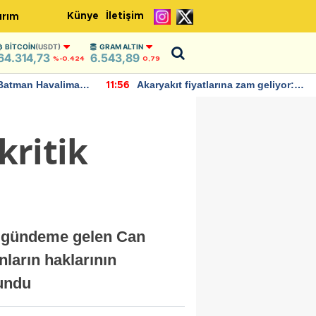
Künye
İletişim
ırım
BITCOIN
(USDT)
GRAM ALTIN
64.314,73
6.543,89
%-0.424
0,79
Batman Havalimanı
Akaryakıt fiyatlarına zam geliyor:
11:56
 açıklamalarda
Yeni tarih açıklandı
kritik
yla gündeme gelen Can
nların haklarının
undu