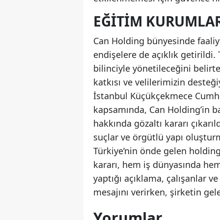
EĞITIM KURUMLAR
Can Holding bünyesinde faaliye
endişelere de açıklık getirild
bilinciyle yönetileceğini belir
katkısı ve velilerimizin desteğ
İstanbul Küçükçekmece Cumhur
kapsamında, Can Holding’in baz
hakkında gözaltı kararı çıkarıld
suçlar ve örgütlü yapı oluştur
Türkiye’nin önde gelen holdin
kararı, hem iş dünyasında he
yaptığı açıklama, çalışanlar v
mesajını verirken, şirketin g
Yorumlar