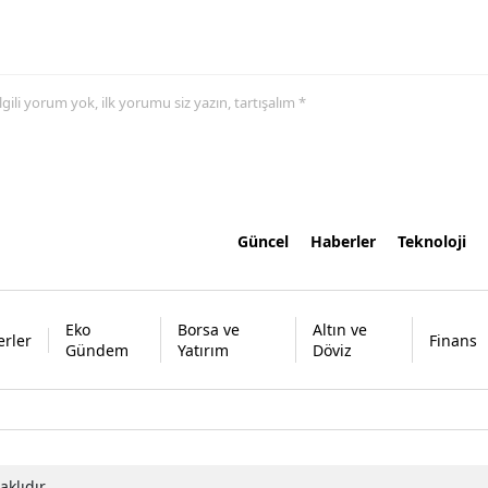
 ilgili yorum yok, ilk yorumu siz yazın, tartışalım *
Güncel
Haberler
Teknoloji
Eko
Borsa ve
Altın ve
rler
Finans
Gündem
Yatırım
Döviz
klıdır.