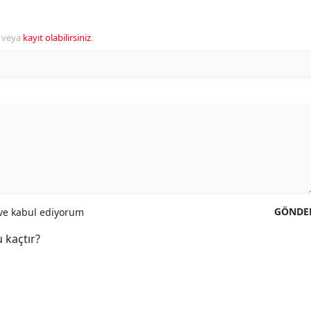
veya
kayıt olabilirsiniz
.
GÖNDE
e kabul ediyorum
 kaçtır?