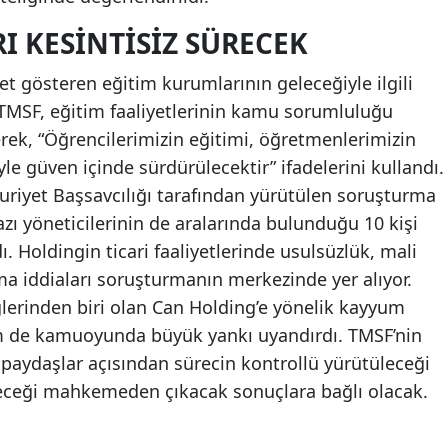
I KESINTISIZ SÜRECEK
t gösteren eğitim kurumlarının geleceğiyle ilgili
i. TMSF, eğitim faaliyetlerinin kamu sorumluluğu
terek, “Öğrencilerimizin eğitimi, öğretmenlerimizin
iyle güven içinde sürdürülecektir” ifadelerini kullandı.
iyet Başsavcılığı tarafından yürütülen soruşturma
ı yöneticilerinin de aralarında bulunduğu 10 kişi
ı. Holdingin ticari faaliyetlerinde usulsüzlük, mali
ma iddiaları soruşturmanın merkezinde yer alıyor.
glerinden biri olan Can Holding’e yönelik kayyum
m de kamuoyunda büyük yankı uyandırdı. TMSF’nin
e paydaşlar açısından sürecin kontrollü yürütüleceği
eleceği mahkemeden çıkacak sonuçlara bağlı olacak.