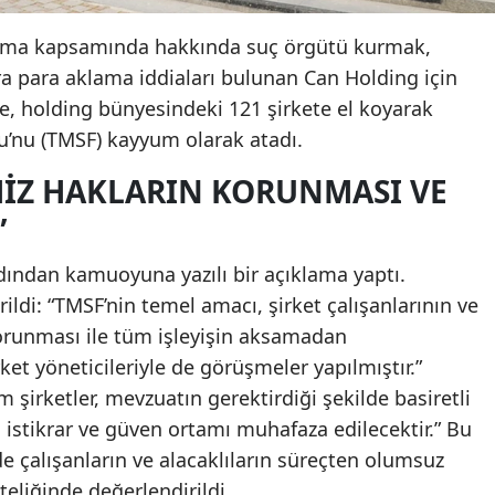
urma kapsamında hakkında suç örgütü kurmak,
ara para aklama iddiaları bulunan Can Holding için
me, holding bünyesindeki 121 şirkete el koyarak
u’nu (TMSF) kayyum olarak atadı.
MIZ HAKLARIN KORUNMASI VE
”
ından kamuoyuna yazılı bir açıklama yaptı.
ildi: “TMSF’nin temel amacı, şirket çalışanlarının ve
korunması ile tüm işleyişin aksamadan
et yöneticileriyle de görüşmeler yapılmıştır.”
şirketler, mevzuatın gerektirdiği şekilde basiretli
k, istikrar ve güven ortamı muhafaza edilecektir.” Bu
de çalışanların ve alacaklıların süreçten olumsuz
eliğinde değerlendirildi.