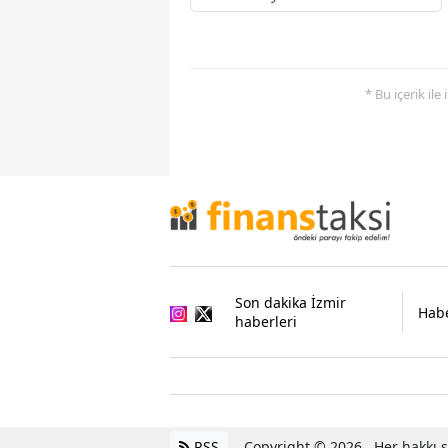
* Bu içerik ile
Son dakika İzmir
Habe
haberleri
RSS
Copyright © 2026 . Her hakkı sa