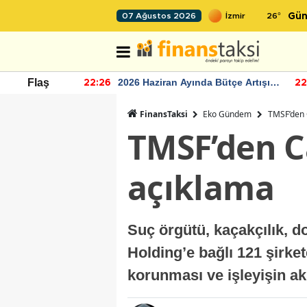
26
°
07 Ağustos 2026
Gün
r seviyesinin
2026 Haziran Ayında Bütçe Artışı
Flaş
22:26
22
Yaşandı
FinansTaksi
Eko Gündem
TMSF’den C
TMSF’den Ca
açıklama
Suç örgütü, kaçakçılık, d
Holding’e bağlı 121 şirke
korunması ve işleyişin 