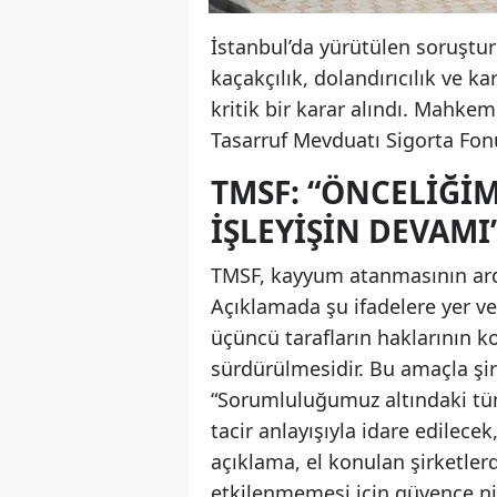
İstanbul’da yürütülen soruşt
kaçakçılık, dolandırıcılık ve k
kritik bir karar alındı. Mahke
Tasarruf Mevduatı Sigorta Fon
TMSF: “ÖNCELIĞI
IŞLEYIŞIN DEVAMI
TMSF, kayyum atanmasının ard
Açıklamada şu ifadelere yer ver
üçüncü tarafların haklarının 
sürdürülmesidir. Bu amaçla şirk
“Sorumluluğumuz altındaki tüm 
tacir anlayışıyla idare edilece
açıklama, el konulan şirketler
etkilenmemesi için güvence nit