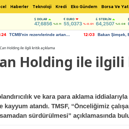
cel
Haberler
Teknoloji
Kredi
Eko Gündem
Borsa Ve Yat
DOLAR
EURO
STERLIN
47,6856
55,0373
64,2507
%0.11
%-0.01
%0.08
TCMB'nin rezervlerinde artan
Bakan Şimşek, 
:24
12:03
momentum devam ediyor
için umut verici
bulundu
an Holding ile ilgili kritik açıklama
n Holding ile ilgili 
olandırıcılık ve kara para aklama iddiaları
te kayyum atandı. TMSF, “Önceliğimiz çalışa
aksamadan sürdürülmesi” açıklamasında bul