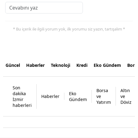
* Bu içerik ile ilgili yorum yok, ilk yorumu siz yazın, tartışalım *
Güncel
Haberler
Teknoloji
Kredi
Eko Gündem
Bors
Son
Borsa
Altın
dakika
Eko
Haberler
ve
ve
İzmir
Gündem
Yatırım
Döviz
haberleri