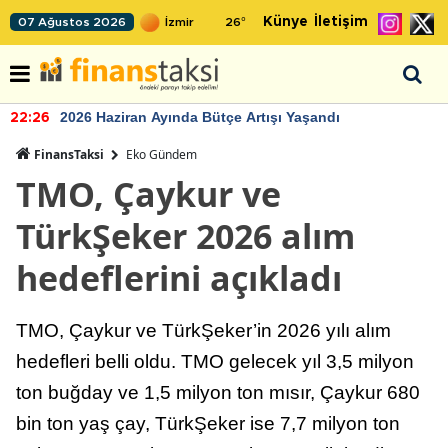
Künye
İletişim
07 Ağustos 2026
26
°
2026 Haziran Ayında Bütçe Artışı Yaşandı
22:26
FinansTaksi
Eko Gündem
TMO, Çaykur ve
TürkŞeker 2026 alım
hedeflerini açıkladı
TMO, Çaykur ve TürkŞeker’in 2026 yılı alım
hedefleri belli oldu. TMO gelecek yıl 3,5 milyon
ton buğday ve 1,5 milyon ton mısır, Çaykur 680
bin ton yaş çay, TürkŞeker ise 7,7 milyon ton