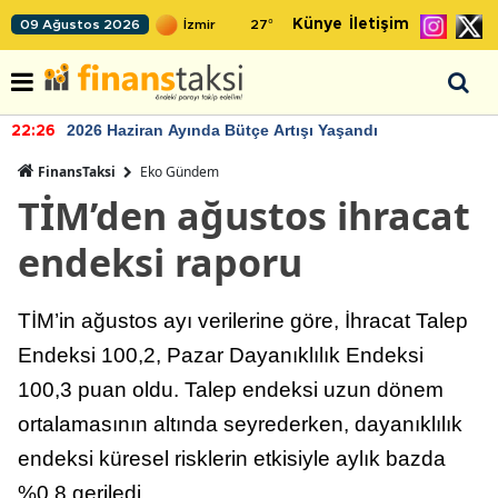
Künye
İletişim
09 Ağustos 2026
27
°
2026 Haziran Ayında Bütçe Artışı Yaşandı
22:26
FinansTaksi
Eko Gündem
TİM’den ağustos ihracat
endeksi raporu
TİM’in ağustos ayı verilerine göre, İhracat Talep
Endeksi 100,2, Pazar Dayanıklılık Endeksi
100,3 puan oldu. Talep endeksi uzun dönem
ortalamasının altında seyrederken, dayanıklılık
endeksi küresel risklerin etkisiyle aylık bazda
%0,8 geriledi