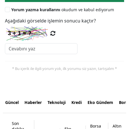
Yorum yazma kurallarını
okudum ve kabul ediyorum
Aşağıdaki görselde işlemin sonucu kaçtır?
* Bu içerik ile ilgili yorum yok, ilk yorumu siz yazın, tartışalım *
Güncel
Haberler
Teknoloji
Kredi
Eko Gündem
Bors
Son
Borsa
Altın
dakika
Eko