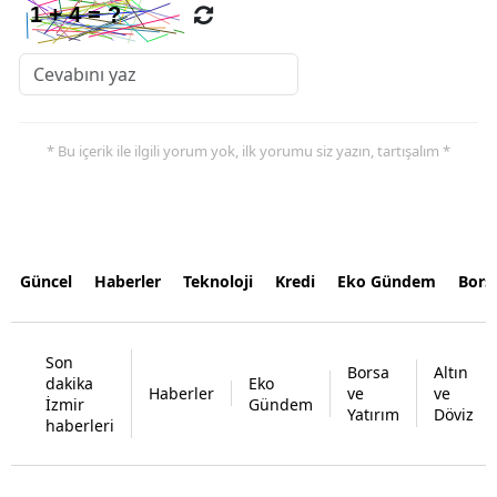
* Bu içerik ile ilgili yorum yok, ilk yorumu siz yazın, tartışalım *
Güncel
Haberler
Teknoloji
Kredi
Eko Gündem
Bors
Son
Borsa
Altın
dakika
Eko
Haberler
ve
ve
İzmir
Gündem
Yatırım
Döviz
haberleri