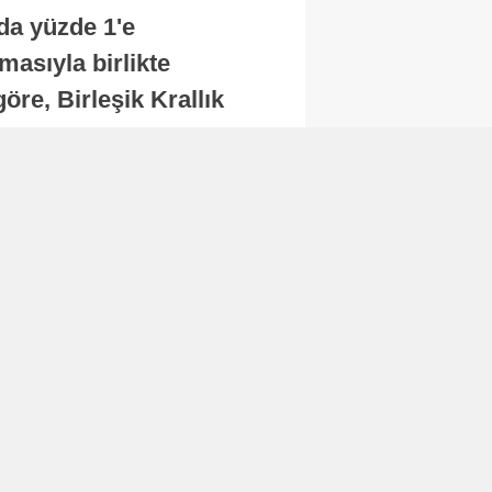
nda yüzde 1'e
masıyla birlikte
re, Birleşik Krallık
.
Abone Ol
Finans
Bitcoin, 65 bin dolar
seviyesinin altına
düştü...