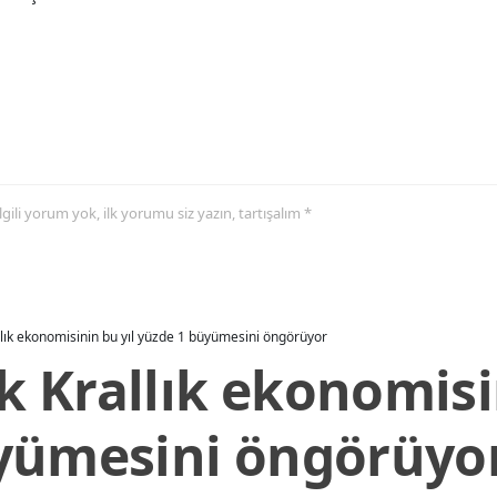
 ilgili yorum yok, ilk yorumu siz yazın, tartışalım *
allık ekonomisinin bu yıl yüzde 1 büyümesini öngörüyor
ik Krallık ekonomisi
yümesini öngörüyo