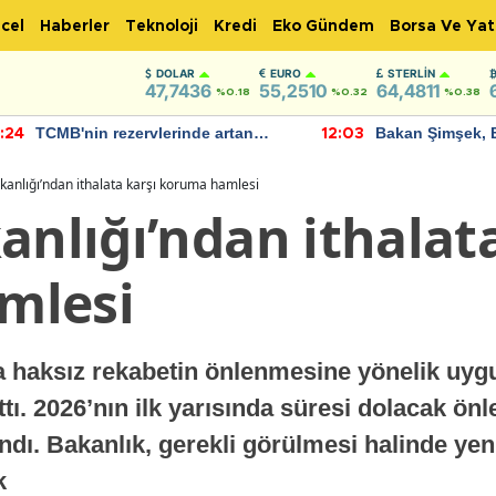
cel
Haberler
Teknoloji
Kredi
Eko Gündem
Borsa Ve Yat
DOLAR
EURO
STERLIN
47,7436
55,2510
64,4811
%0.18
%0.32
%0.38
TCMB'nin rezervlerinde artan
Bakan Şimşek, 
:24
12:03
momentum devam ediyor
için umut verici
bulundu
kanlığı’ndan ithalata karşı koruma hamlesi
anlığı’ndan ithalat
mlesi
atta haksız rekabetin önlenmesine yönelik u
ttı. 2026’nın ilk yarısında süresi dolacak ön
dı. Bakanlık, gerekli görülmesi halinde ye
k