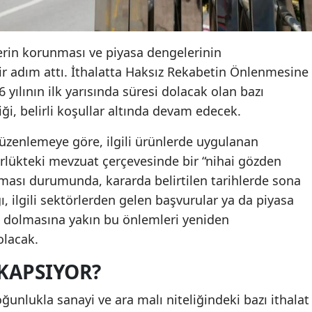
ilerin korunması ve piyasa dengelerinin
 bir adım attı. İthalatta Haksız Rekabetin Önlenmesine
 yılının ilk yarısında süresi dolacak olan bazı
ği, belirli koşullar altında devam edecek.
zenlemeye göre, ilgili ürünlerde uygulanan
rlükteki mevzuat çerçevesinde bir “nihai gözden
ası durumunda, kararda belirtilen tarihlerde sona
, ilgili sektörlerden gelen başvurular ya da piyasa
n dolmasına yakın bu önlemleri yeniden
olacak.
KAPSIYOR?
oğunlukla sanayi ve ara malı niteliğindeki bazı ithalat