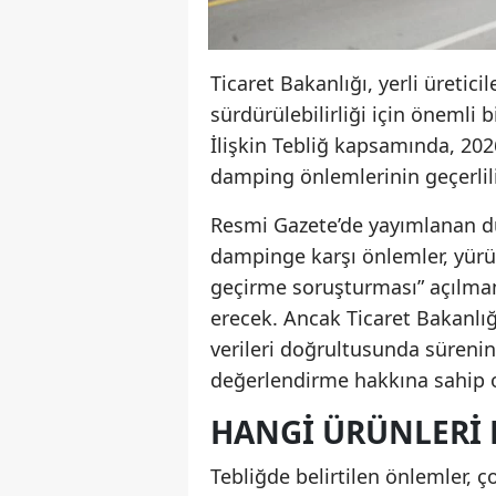
Ticaret Bakanlığı, yerli üretic
sürdürülebilirliği için önemli
İlişkin Tebliğ kapsamında, 2026
damping önlemlerinin geçerlili
Resmi Gazete’de yayımlanan dü
dampinge karşı önlemler, yürü
geçirme soruşturması” açılmam
erecek. Ancak Ticaret Bakanlığı
verileri doğrultusunda süreni
değerlendirme hakkına sahip 
HANGI ÜRÜNLERI 
Tebliğde belirtilen önlemler, ç