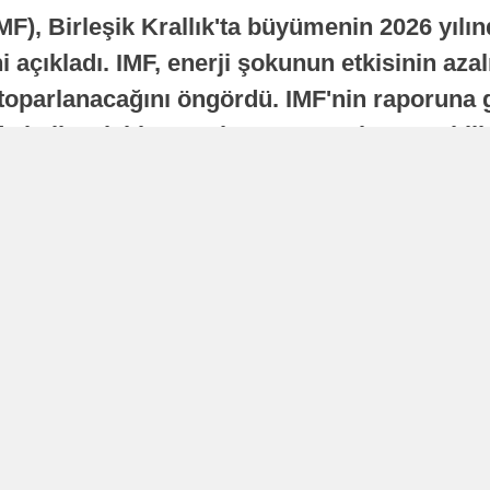
MF), Birleşik Krallık'ta büyümenin 2026 yılı
 açıkladı. IMF, enerji şokunun etkisinin azal
oparlanacağını öngördü. IMF'nin raporuna gö
a istikrarlı bir toparlanma süreci yaşayabilir
Yayınlanma
16 Temmuz 2026 - 22:37