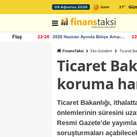
27
°
09 Ağustos 2026
Gün
r seviyesinin
2026 Haziran Ayında Bütçe Artışı
Flaş
22:26
22
Yaşandı
FinansTaksi
Eko Gündem
Ticaret Ba
Ticaret Bak
koruma ha
Ticaret Bakanlığı, ithal
önlemlerinin süresini uza
Resmi Gazete’de yayımlan
soruşturmaları açabilece