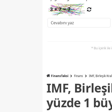
* Bu içerik ile
FinansTaksi
Finans
IMF, Birleşik Kr
IMF, Birleş
yüzde 1 bü