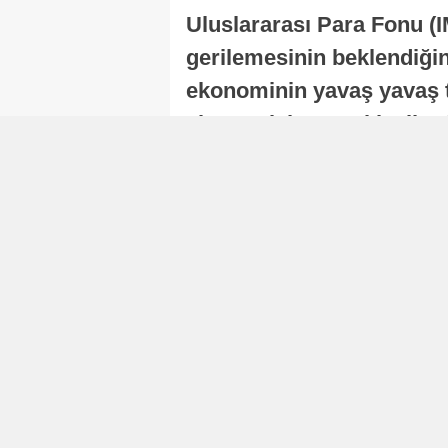
Uluslararası Para Fonu (I
gerilemesinin beklendiğini
ekonominin yavaş yavaş t
ekonomisi, sonraki yıllard
Nur Duman