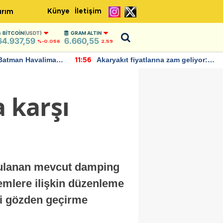
Künye
İletişim
ırım
BITCOIN
(USDT)
GRAM ALTIN
64.937,59
6.660,55
%-0.056
2,59
Batman Havalimanı
Akaryakıt fiyatlarına zam geliyor:
11:56
 açıklamalarda
Yeni tarih açıklandı
a karşı
ygulanan mevcut damping
lemlere ilişkin düzenleme
ni gözden geçirme