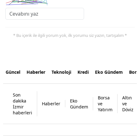
* Bu içerik ile ilgili yorum yok, ilk yorumu siz yazın, tartışalım *
Güncel
Haberler
Teknoloji
Kredi
Eko Gündem
Bors
Son
Borsa
Altın
dakika
Eko
Haberler
ve
ve
İzmir
Gündem
Yatırım
Döviz
haberleri