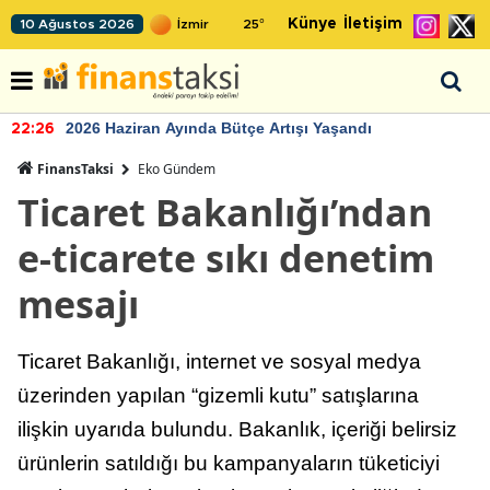
Künye
İletişim
10 Ağustos 2026
25
°
2026 Haziran Ayında Bütçe Artışı Yaşandı
22:26
FinansTaksi
Eko Gündem
Ticaret Bakanlığı’ndan
e-ticarete sıkı denetim
mesajı
Ticaret Bakanlığı, internet ve sosyal medya
üzerinden yapılan “gizemli kutu” satışlarına
ilişkin uyarıda bulundu. Bakanlık, içeriği belirsiz
ürünlerin satıldığı bu kampanyaların tüketiciyi