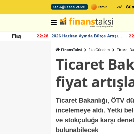
26
°
07 Ağustos 2026
Gün
r seviyesinin
2026 Haziran Ayında Bütçe Artışı
Flaş
22:26
22
Yaşandı
FinansTaksi
Eko Gündem
Ticaret Ba
Ticaret Bak
fiyat artış
Ticaret Bakanlığı, ÖTV dü
incelemeye aldı. Yetki be
ve stokçuluğa karşı deneti
bulunabilecek