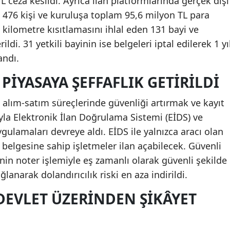
 ceza kesildi. Ayrıca ilan platformlarında gerçek dışı
an 476 kişi ve kuruluşa toplam 95,6 milyon TL para
 kilometre kısıtlamasını ihlal eden 131 bayi ve
ldi. 31 yetkili bayinin ise belgeleri iptal edilerek 1 yı
andı.
 PIYASAYA ŞEFFAFLIK GETIRILDI
aç alım-satım süreçlerinde güvenliği artırmak ve kayıt
yla Elektronik İlan Doğrulama Sistemi (EİDS) ve
ulamaları devreye aldı. EİDS ile yalnızca aracı olan
i belgesine sahip işletmeler ilan açabilecek. Güvenli
nin noter işlemiyle eş zamanlı olarak güvenli şekilde
ğlanarak dolandırıcılık riski en aza indirildi.
DEVLET ÜZERINDEN ŞIKÂYET