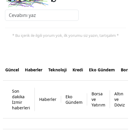
* Bu içerik ile ilgili yorum yok, ilk yorumu siz yazın, tartışalım *
Güncel
Haberler
Teknoloji
Kredi
Eko Gündem
Bors
Son
Borsa
Altın
dakika
Eko
Haberler
ve
ve
İzmir
Gündem
Yatırım
Döviz
haberleri