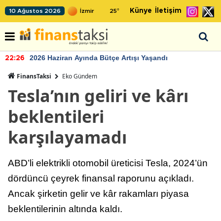
Künye
İletişim
10 Ağustos 2026
25
°
2026 Haziran Ayında Bütçe Artışı Yaşandı
22:26
FinansTaksi
Eko Gündem
Tesla’nın geliri ve kârı
beklentileri
karşılayamadı
ABD’li elektrikli otomobil üreticisi Tesla, 2024’ün
dördüncü çeyrek finansal raporunu açıkladı.
Ancak şirketin gelir ve kâr rakamları piyasa
beklentilerinin altında kaldı.