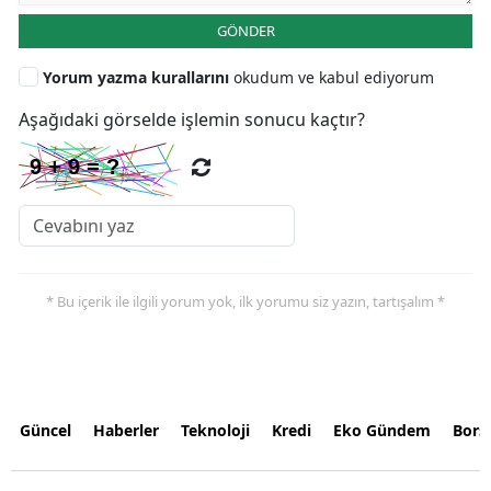
GÖNDER
Yorum yazma kurallarını
okudum ve kabul ediyorum
Aşağıdaki görselde işlemin sonucu kaçtır?
* Bu içerik ile ilgili yorum yok, ilk yorumu siz yazın, tartışalım *
Güncel
Haberler
Teknoloji
Kredi
Eko Gündem
Bors