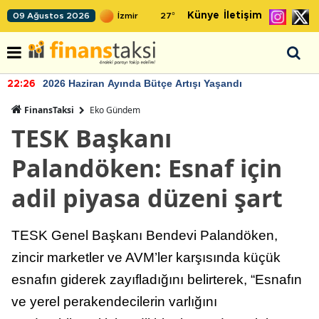
Künye
İletişim
09 Ağustos 2026
27
°
2026 Haziran Ayında Bütçe Artışı Yaşandı
22:26
FinansTaksi
Eko Gündem
TESK Başkanı
Palandöken: Esnaf için
adil piyasa düzeni şart
TESK Genel Başkanı Bendevi Palandöken,
zincir marketler ve AVM’ler karşısında küçük
esnafın giderek zayıfladığını belirterek, “Esnafın
ve yerel perakendecilerin varlığını