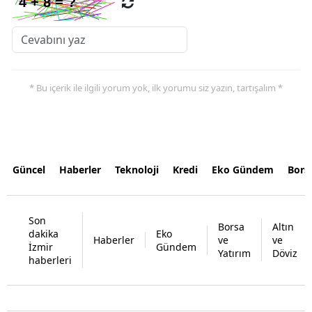
* Bu içerik ile ilgili yorum yok, ilk yorumu siz yazın, tartışalım *
Güncel
Haberler
Teknoloji
Kredi
Eko Gündem
Bors
Son
Borsa
Altın
dakika
Eko
Haberler
ve
ve
İzmir
Gündem
Yatırım
Döviz
haberleri