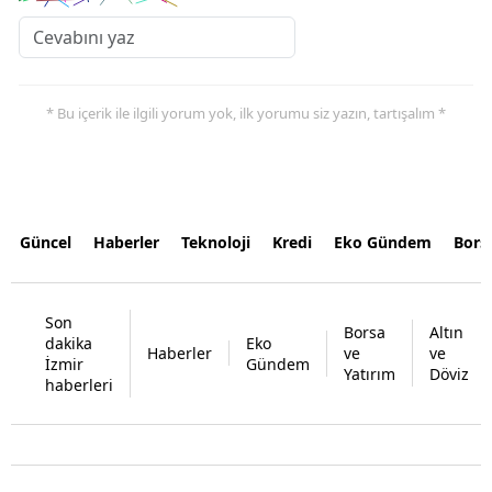
* Bu içerik ile ilgili yorum yok, ilk yorumu siz yazın, tartışalım *
Güncel
Haberler
Teknoloji
Kredi
Eko Gündem
Bors
Son
Borsa
Altın
dakika
Eko
Haberler
ve
ve
İzmir
Gündem
Yatırım
Döviz
haberleri