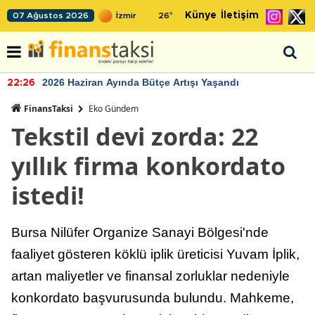
Künye
İletişim
07 Ağustos 2026
26
°
2026 Haziran Ayında Bütçe Artışı Yaşandı
22:26
FinansTaksi
Eko Gündem
Tekstil devi zorda: 22
yıllık firma konkordato
istedi!
Bursa Nilüfer Organize Sanayi Bölgesi'nde
faaliyet gösteren köklü iplik üreticisi Yuvam İplik,
artan maliyetler ve finansal zorluklar nedeniyle
konkordato başvurusunda bulundu. Mahkeme,