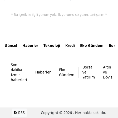
* Bu içerik ile ilgili yorum yok, ilk yorumu siz yazın, tartışalım *
Güncel
Haberler
Teknoloji
Kredi
Eko Gündem
Bors
Son
Borsa
Altın
dakika
Eko
Haberler
ve
ve
İzmir
Gündem
Yatırım
Döviz
haberleri
RSS
Copyright © 2026 . Her hakkı saklıdır.