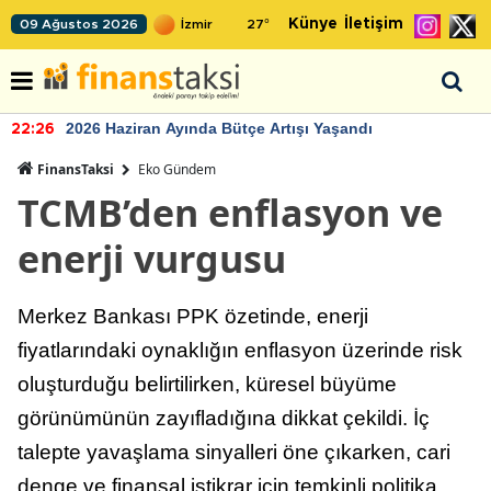
Künye
İletişim
09 Ağustos 2026
27
°
2026 Haziran Ayında Bütçe Artışı Yaşandı
22:26
FinansTaksi
Eko Gündem
TCMB’den enflasyon ve
enerji vurgusu
Merkez Bankası PPK özetinde, enerji
fiyatlarındaki oynaklığın enflasyon üzerinde risk
oluşturduğu belirtilirken, küresel büyüme
görünümünün zayıfladığına dikkat çekildi. İç
talepte yavaşlama sinyalleri öne çıkarken, cari
denge ve finansal istikrar için temkinli politika