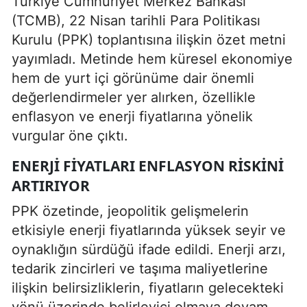
Türkiye Cumhuriyet Merkez Bankası
(TCMB), 22 Nisan tarihli Para Politikası
Kurulu (PPK) toplantısına ilişkin özet metni
yayımladı. Metinde hem küresel ekonomiye
hem de yurt içi görünüme dair önemli
değerlendirmeler yer alırken, özellikle
enflasyon ve enerji fiyatlarına yönelik
vurgular öne çıktı.
ENERJI FIYATLARI ENFLASYON RISKINI
ARTIRIYOR
PPK özetinde, jeopolitik gelişmelerin
etkisiyle enerji fiyatlarında yüksek seyir ve
oynaklığın sürdüğü ifade edildi. Enerji arzı,
tedarik zincirleri ve taşıma maliyetlerine
ilişkin belirsizliklerin, fiyatların gelecekteki
yönü üzerinde belirleyici olmaya devam