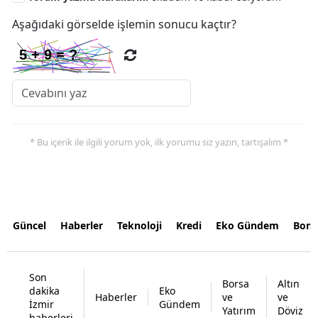
Aşağıdaki görselde işlemin sonucu kaçtır?
* Bu içerik ile ilgili yorum yok, ilk yorumu siz yazın, tartışalım *
Güncel
Haberler
Teknoloji
Kredi
Eko Gündem
Bors
Son
Borsa
Altın
dakika
Eko
Haberler
ve
ve
İzmir
Gündem
Yatırım
Döviz
haberleri