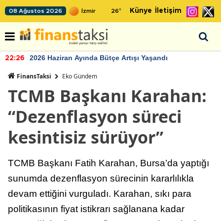
Künye
İletişim
08 Ağustos 2026
26
°
2026 Haziran Ayında Bütçe Artışı Yaşandı
22:26
FinansTaksi
Eko Gündem
TCMB Başkanı Karahan:
“Dezenflasyon süreci
kesintisiz sürüyor”
TCMB Başkanı Fatih Karahan, Bursa’da yaptığı
sunumda dezenflasyon sürecinin kararlılıkla
devam ettiğini vurguladı. Karahan, sıkı para
politikasının fiyat istikrarı sağlanana kadar