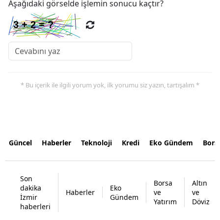
Aşağıdaki görselde işlemin sonucu kaçtır?
* Bu içerik ile ilgili yorum yok, ilk yorumu siz yazın, tartışalım *
Güncel
Haberler
Teknoloji
Kredi
Eko Gündem
Bors
Son
Borsa
Altın
dakika
Eko
Haberler
ve
ve
İzmir
Gündem
Yatırım
Döviz
haberleri