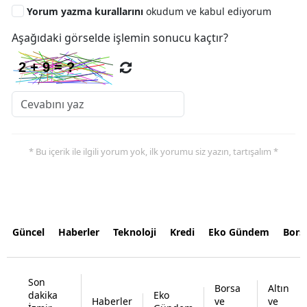
Yorum yazma kurallarını
okudum ve kabul ediyorum
Aşağıdaki görselde işlemin sonucu kaçtır?
* Bu içerik ile ilgili yorum yok, ilk yorumu siz yazın, tartışalım *
Güncel
Haberler
Teknoloji
Kredi
Eko Gündem
Bors
Son
Borsa
Altın
dakika
Eko
Haberler
ve
ve