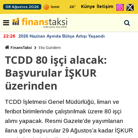
Künye
İletişim
08 Ağustos 2026
26
°
2026 Haziran Ayında Bütçe Artışı Yaşandı
22:26
FinansTaksi
Eko Gündem
TCDD 80 işçi alacak:
Başvurular İŞKUR
üzerinden
TCDD İşletmesi Genel Müdürlüğü, liman ve
feribot birimlerinde çalıştırılmak üzere 80 işçi
alımı yapacak. Resmi Gazete’de yayımlanan
ilana göre başvurular 29 Ağustos’a kadar İŞKUR