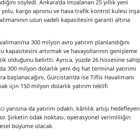
ığını söyledi. Ankara’da imzalanan 25 yıllık yeni
 yolu, kargo apronu ve hava trafik kontrol kulesi inşa
alimanının uzun vadeli kapasitesini garanti altına
alimanı’na 300 milyon avro yatırım planlandığını
cu kapasitesini artırmak ve havayollarının genişleme
tik olduğunu belirtti. Ayrıca, yüzde 26 hissesine sahi
a 300 milyon dolarlık yeni dış hat terminal yatırımı
ra başlanacağını, Gürcistan’da ise Tiflis Havalimanı
k için 150 milyon dolarlık yatırım teklifi
i yarısına da yatırım odaklı, kârlılık artışı hedefleyen
yor. Şirketin odak noktası, operasyonel verimliliğin
üresel büyüme olacak.