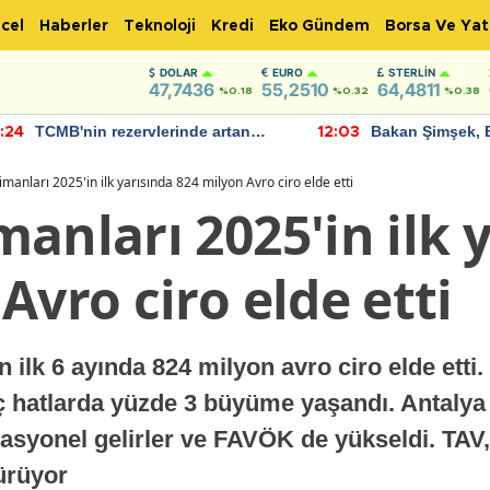
cel
Haberler
Teknoloji
Kredi
Eko Gündem
Borsa Ve Yat
DOLAR
EURO
STERLIN
47,7436
55,2510
64,4811
%0.18
%0.32
%0.38
TCMB'nin rezervlerinde artan
Bakan Şimşek, 
:24
12:03
momentum devam ediyor
için umut verici
bulundu
manları 2025'in ilk yarısında 824 milyon Avro ciro elde etti
anları 2025'in ilk 
Avro ciro elde etti
 ilk 6 ayında 824 milyon avro ciro elde etti.
 iç hatlarda yüzde 3 büyüme yaşandı. Antalya
rasyonel gelirler ve FAVÖK de yükseldi. TAV, 
ürüyor