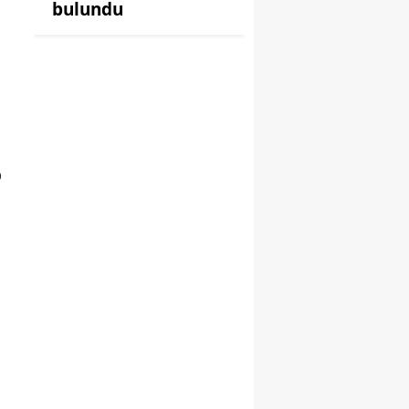
bulundu
p