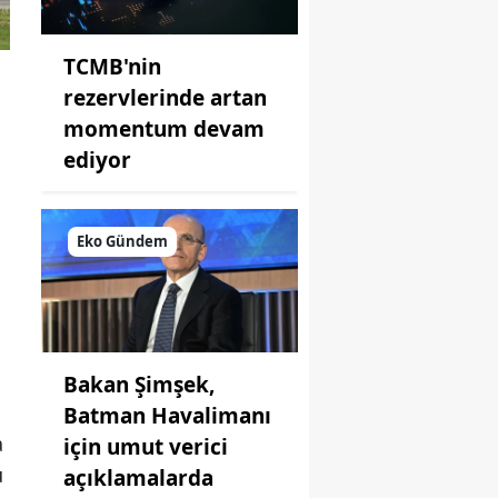
TCMB'nin
rezervlerinde artan
momentum devam
ediyor
Eko Gündem
Bakan Şimşek,
Batman Havalimanı
a
için umut verici
u
açıklamalarda