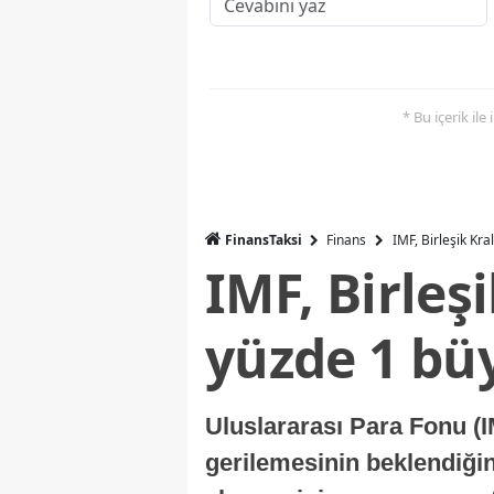
* Bu içerik ile
FinansTaksi
Finans
IMF, Birleşik Kr
IMF, Birleş
yüzde 1 bü
Uluslararası Para Fonu (I
gerilemesinin beklendiğini