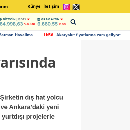
Künye
İletişim
ırım
BITCOIN
(USDT)
GRAM ALTIN
64.998,63
6.660,55
%0.418
2,59
Batman Havalimanı
Akaryakıt fiyatlarına zam geliyor:
11:56
 açıklamalarda
Yeni tarih açıklandı
yarısında
 Şirketin dış hat yolcu
 ve Ankara’daki yeni
yurtdışı projelerle