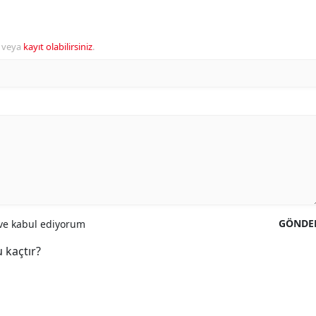
veya
kayıt olabilirsiniz
.
GÖNDE
e kabul ediyorum
 kaçtır?