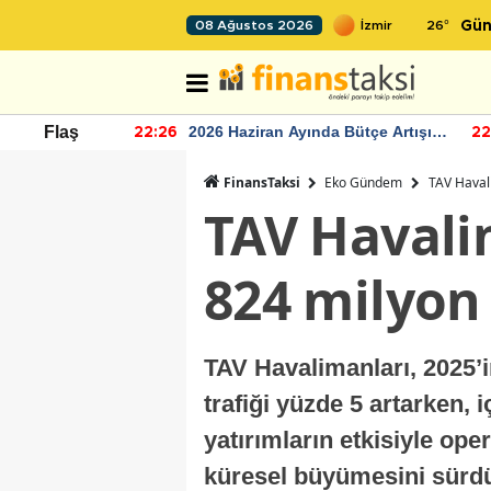
26
°
08 Ağustos 2026
Gün
r seviyesinin
2026 Haziran Ayında Bütçe Artışı
Flaş
22:26
22
Yaşandı
FinansTaksi
Eko Gündem
TAV Havali
TAV Havalim
824 milyon 
TAV Havalimanları, 2025’in
trafiği yüzde 5 artarken,
yatırımların etkisiyle ope
küresel büyümesini sürd