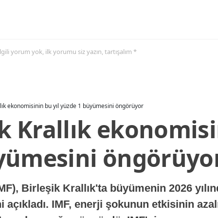
 ilgili yorum yok, ilk yorumu siz yazın, tartışalım *
allık ekonomisinin bu yıl yüzde 1 büyümesini öngörüyor
ik Krallık ekonomisi
yümesini öngörüyo
MF), Birleşik Krallık'ta büyümenin 2026 yılı
 açıkladı. IMF, enerji şokunun etkisinin azal