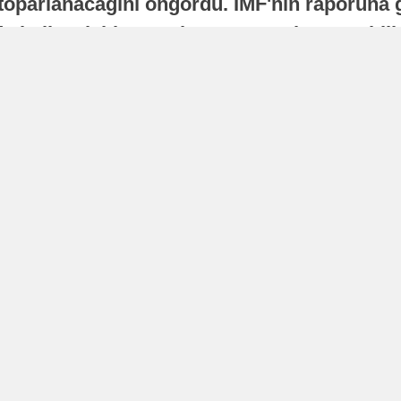
oparlanacağını öngördü. IMF'nin raporuna gö
a istikrarlı bir toparlanma süreci yaşayabilir
Yayınlanma
16 Temmuz 2026 - 22:37