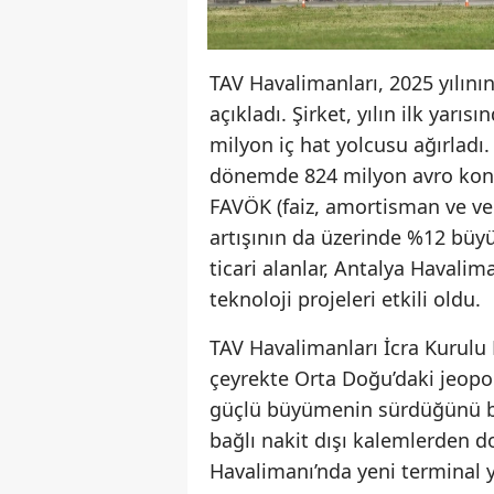
TAV Havalimanları, 2025 yılının
açıkladı. Şirket, yılın ilk yarı
milyon iç hat yolcusu ağırlad
dönemde 824 milyon avro kons
FAVÖK (faiz, amortisman ve ver
artışının da üzerinde %12 büy
ticari alanlar, Antalya Havali
teknoloji projeleri etkili oldu.
TAV Havalimanları İcra Kurulu 
çeyrekte Orta Doğu’daki jeopo
güçlü büyümenin sürdüğünü be
bağlı nakit dışı kalemlerden do
Havalimanı’nda yeni terminal y