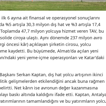
 ilk 6 ayına ait finansal ve operasyonel sonuçlarını
sında %5 artışla 30,3 milyon dış hat ve %3 artışla 17,4
ı. Toplamda 47,7 milyon yolcuya hizmet veren TAV, bu
olide ciroya ulaştı. Aynı dönemde 237 milyon avro
gi öncesi kâr) açıklayan şirketin cirosu, yolcu
üme kaydetti. Bu büyümede, Almatı’da açılan yeni
manı’ndaki yeni yeme-içme operasyonları ve Katar'daki
Başkanı Serkan Kaptan, dış hat yolcu artışının ikinci
litik gelişmelerden etkilendiğini ancak buna rağmen
lirtti. Net kârın ise avronun değer kazanmasına
layı baskı altında kaldığını ifade etti. Kaptan, Antaly
atırımlarının tamamlandığını ve bu yatırımların yolc