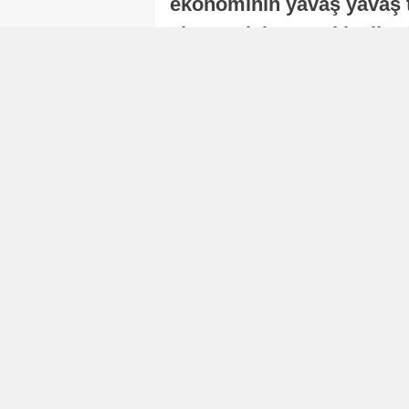
ekonominin yavaş yavaş t
ekonomisi, sonraki yıllard
Nur Duman