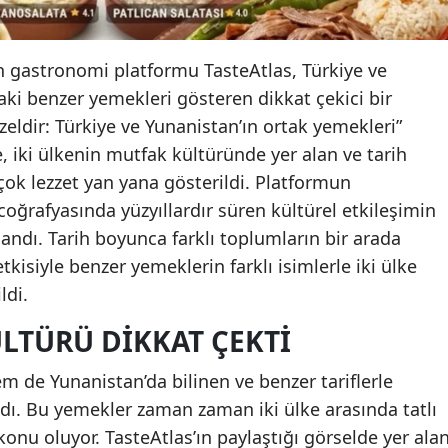
n gastronomi platformu TasteAtlas, Türkiye ve
ki benzer yemekleri gösteren dikkat çekici bir
eldir: Türkiye ve Yunanistan’ın ortak yemekleri”
, iki ülkenin mutfak kültüründe yer alan ve tarih
rçok lezzet yan yana gösterildi. Platformun
oğrafyasında yüzyıllardır süren kültürel etkileşimin
andı. Tarih boyunca farklı toplumların bir arada
tkisiyle benzer yemeklerin farklı isimlerle iki ülke
ldi.
LTÜRÜ DIKKAT ÇEKTI
 de Yunanistan’da bilinen ve benzer tariflerle
dı. Bu yemekler zaman zaman iki ülke arasında tatlı
onu oluyor. TasteAtlas’ın paylaştığı görselde yer ala