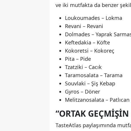
ve iki mutfakta da benzer şeki
Loukoumades – Lokma
Revani – Revani
Dolmades – Yaprak Sarmas
Keftedakia – Köfte
Kokoretsi – Kokoreç
Pita – Pide
Tzatziki – Cacık
Taramosalata – Tarama
Souvlaki – Şiş Kebap
Gyros – Döner
Melitzanosalata – Patlıcan 
“ORTAK GEÇMIŞIN 
TasteAtlas paylaşımında mutfak