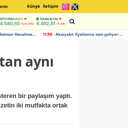
Künye
İletişim
ırım
BITCOIN
(USDT)
GRAM ALTIN
4.580,65
6.492,61
%-0.242
-0,05
Batman Havalimanı
Akaryakıt fiyatlarına zam geliyor:
11:56
 açıklamalarda
Yeni tarih açıklandı
tan aynı
teren bir paylaşım yaptı.
etin iki mutfakta ortak