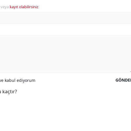
veya
kayıt olabilirsiniz
.
GÖNDE
e kabul ediyorum
 kaçtır?