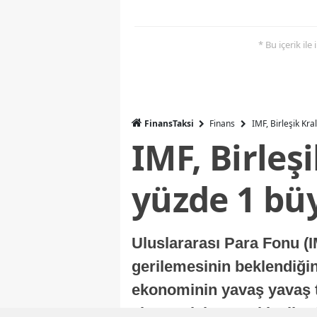
* Bu içerik ile
FinansTaksi
Finans
IMF, Birleşik Kr
IMF, Birleş
yüzde 1 bü
Uluslararası Para Fonu (I
gerilemesinin beklendiğini
ekonominin yavaş yavaş t
ekonomisi, sonraki yıllard