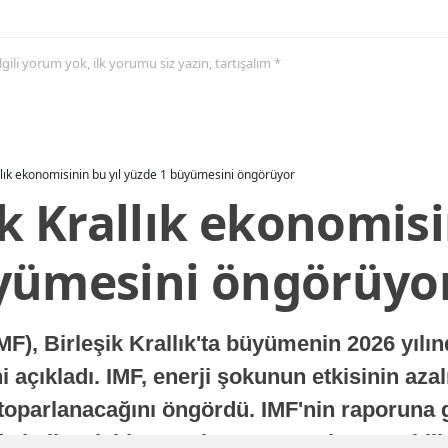
 ilgili yorum yok, ilk yorumu siz yazın, tartışalım *
allık ekonomisinin bu yıl yüzde 1 büyümesini öngörüyor
ik Krallık ekonomisi
yümesini öngörüyo
MF), Birleşik Krallık'ta büyümenin 2026 yılı
 açıkladı. IMF, enerji şokunun etkisinin azal
oparlanacağını öngördü. IMF'nin raporuna gö
a istikrarlı bir toparlanma süreci yaşayabilir