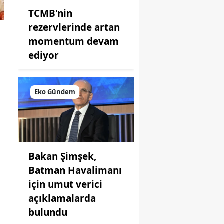
TCMB'nin
rezervlerinde artan
momentum devam
ediyor
Eko Gündem
Bakan Şimşek,
Batman Havalimanı
için umut verici
açıklamalarda
bulundu
n