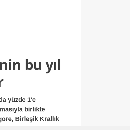
nin bu yıl
r
nda yüzde 1'e
masıyla birlikte
re, Birleşik Krallık
.