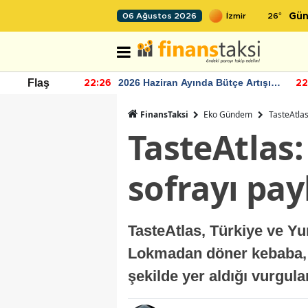
26
°
06 Ağustos 2026
Gün
r seviyesinin
2026 Haziran Ayında Bütçe Artışı
Flaş
22:26
22
Yaşandı
FinansTaksi
Eko Gündem
TasteAtlas
TasteAtlas:
sofrayı pay
TasteAtlas, Türkiye ve Yu
Lokmadan döner kebaba, c
şekilde yer aldığı vurgula