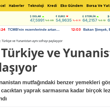
cel
Haberler
Teknoloji
Kredi
Eko Gündem
Borsa Ve Yat
DOLAR
EURO
STERLIN
47,5991
54,9635
64,2157
6
%0.05
%-0.11
%0.13
TCMB'nin rezervlerinde artan
Bakan Şimşek, 
:24
12:03
momentum devam ediyor
için umut verici
bulundu
: Türkiye ve Yunanistan aynı sofrayı paylaşıyor
 Türkiye ve Yunanis
laşıyor
nanistan mutfağındaki benzer yemekleri gös
acıktan yaprak sarmasına kadar birçok lezz
ndı