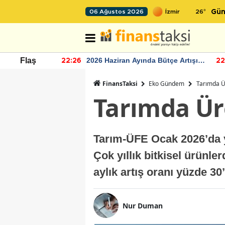
26
°
06 Ağustos 2026
Gün
r seviyesinin
2026 Haziran Ayında Bütçe Artışı
Flaş
22:26
22
Yaşandı
FinansTaksi
Eko Gündem
Tarımda Ü
Tarımda Ür
Tarım-ÜFE Ocak 2026’da yıl
Çok yıllık bitkisel ürünle
aylık artış oranı yüzde 30
Nur Duman