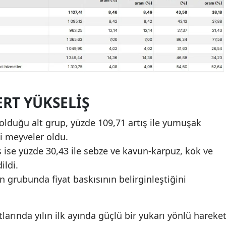
RT YÜKSELIŞ
 olduğu alt grup, yüzde 109,71 artış ile yumuşak
li meyveler oldu.
ş ise yüzde 30,43 ile sebze ve kavun-karpuz, kök ve
ldi.
ün grubunda fiyat baskısının belirginleştiğini
atlarında yılın ilk ayında güçlü bir yukarı yönlü hareke