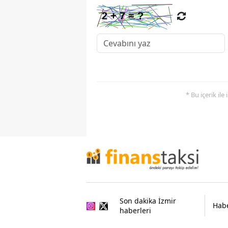
* Bu içerik ile
Son dakika İzmir
Habe
haberleri