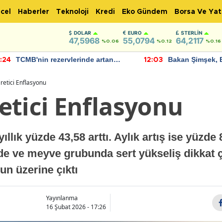
cel
Haberler
Teknoloji
Kredi
Eko Gündem
Borsa Ve Yat
DOLAR
EURO
STERLIN
47,5968
55,0794
64,2117
%0.06
%0.12
%0.16
TCMB'nin rezervlerinde artan
Bakan Şimşek, 
:24
12:03
momentum devam ediyor
için umut verici
bulundu
retici Enflasyonu
etici Enflasyonu
lık yüzde 43,58 arttı. Aylık artış ise yüzde 
rde ve meyve grubunda sert yükseliş dikkat ç
’un üzerine çıktı
Yayınlanma
16 Şubat 2026 - 17:26