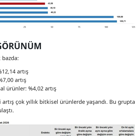
 GÖRÜNÜM
 bazda:
 %12,14 artış
 %7,00 artış
al ürünler: %4,02 artış
i artış çok yıllık bitkisel ürünlerde yaşandı. Bu grupta
ulaştı.