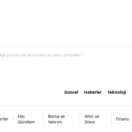
 ilgili yorum yok, ilk yorumu siz yazın, tartışalım *
Güncel
Haberler
Teknoloji
Eko
Borsa ve
Altın ve
rler
Finans
Gündem
Yatırım
Döviz