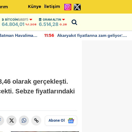
Künye
İletişim
ırım
BITCOIN
(USDT)
GRAM ALTIN
64.804,01
6.514,28
%1.208
0,28
Batman Havalimanı
Akaryakıt fiyatlarına zam geliyor:
11:56
 açıklamalarda
Yeni tarih açıklandı
8,46 olarak gerçekleşti.
ekti. Sebze fiyatlarındaki
Abone Ol