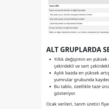
ALT GRUPLARDA SE
Yıllık değişimin en yüksek
çekirdekli ve sert çekirdek
Aylık bazda en yüksek artı
yumrular grubunda kaydedi
Bu tablo, özellikle taze ür
gösteriyor.
Ocak verileri, tarım üretici fiy