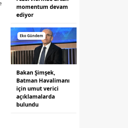
e
momentum devam
ediyor
Eko Gündem
Bakan Şimşek,
Batman Havalimanı
için umut verici
açıklamalarda
bulundu