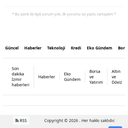
* Bu içerik ile ilgili yorum yok, ilk yorumu siz yazın, tartışalım *
Güncel
Haberler
Teknoloji
Kredi
Eko Gündem
Bors
Son
Borsa
Altın
dakika
Eko
Haberler
ve
ve
İzmir
Gündem
Yatırım
Döviz
haberleri
RSS
Copyright © 2026 . Her hakkı saklıdır.