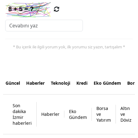
* Bu içerik ile ilgili yorum yok, ilk yorumu siz yazın, tartışalım *
Güncel
Haberler
Teknoloji
Kredi
Eko Gündem
Bors
Son
Borsa
Altın
dakika
Eko
Haberler
ve
ve
İzmir
Gündem
Yatırım
Döviz
haberleri