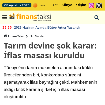
Künye
İletişim
08 Ağustos 2026
26
°
2026 Haziran Ayında Bütçe Artışı Yaşandı
22:26
FinansTaksi
Eko Gündem
Tarım devine şok karar:
İflas masası kuruldu
Türkiye’nin tarım makineleri alanındaki köklü
üreticilerinden biri, konkordato sürecini
aşamayarak iflas bayrağını çekti. Mahkemenin
aldığı kritik kararla şirket için iflas masası
oluşturuldu