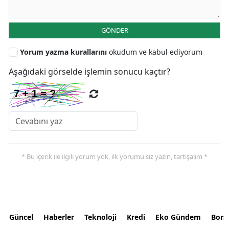
GÖNDER
Yorum yazma kurallarını
okudum ve kabul ediyorum
Aşağıdaki görselde işlemin sonucu kaçtır?
* Bu içerik ile ilgili yorum yok, ilk yorumu siz yazın, tartışalım *
Güncel
Haberler
Teknoloji
Kredi
Eko Gündem
Bors