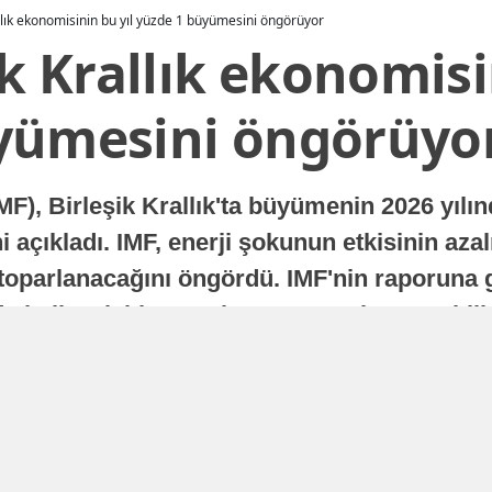
allık ekonomisinin bu yıl yüzde 1 büyümesini öngörüyor
ik Krallık ekonomisi
yümesini öngörüyo
MF), Birleşik Krallık'ta büyümenin 2026 yılı
 açıkladı. IMF, enerji şokunun etkisinin azal
oparlanacağını öngördü. IMF'nin raporuna gö
a istikrarlı bir toparlanma süreci yaşayabilir
Yayınlanma
16 Temmuz 2026 - 22:37