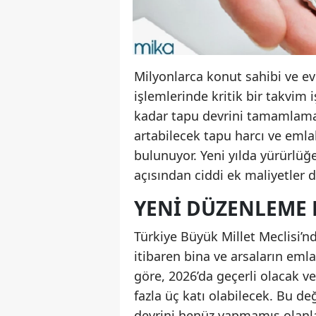
Milyonlarca konut sahibi ve ev
işlemlerinde kritik bir takvim 
kadar tapu devrini tamamlamay
artabilecek tapu harcı ve emla
bulunuyor. Yeni yılda yürürlüğ
açısından ciddi ek maliyetler 
YENI DÜZENLEME 
Türkiye Büyük Millet Meclisi’
itibaren bina ve arsaların emla
göre, 2026’da geçerli olacak ve
fazla üç katı olabilecek. Bu de
devrini henüz yapmamış olanla