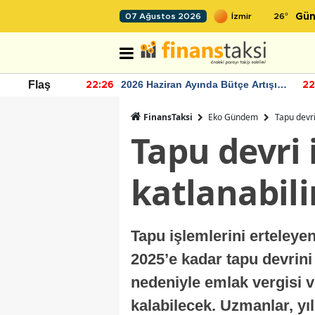
26
°
07 Ağustos 2026
Gün
r seviyesinin
2026 Haziran Ayında Bütçe Artışı
Flaş
22:26
22
Yaşandı
FinansTaksi
Eko Gündem
Tapu devri
Tapu devri 
katlanabili
Tapu işlemlerini erteleyen
2025’e kadar tapu devrin
nedeniyle emlak vergisi ve
kalabilecek. Uzmanlar, yı