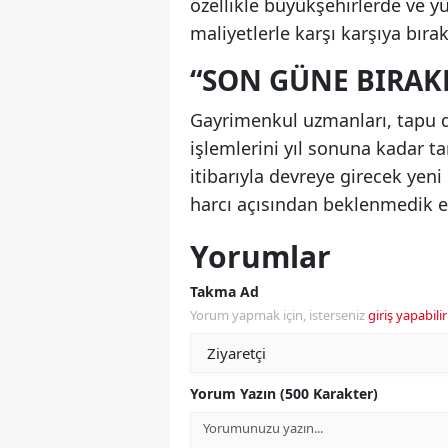
özellikle büyükşehirlerde ve yü
maliyetlerle karşı karşıya bıra
“SON GÜNE BIRAK
Gayrimenkul uzmanları, tapu 
işlemlerini yıl sonuna kadar 
itibarıyla devreye girecek ye
harcı açısından beklenmedik ek
Yorumlar
Takma Ad
Yorum yapmak için, isterseniz
giriş yapabilir
Yorum Yazın (500 Karakter)