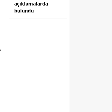
açıklamalarda
ı
bulundu
k
r