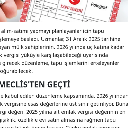
 alım-satımı yapmayı planlayanlar için tapu
işlemeye başladı. Uzmanlar, 31 Aralık 2025 tarihine
an mülk sahiplerinin, 2026 yılında üç katına kadar
k vergisi yüküyle karşılaşabileceği uyarısında
e girecek düzenleme, tapu işlemlerini erteleyenler
doğurabilecek.
MECLIS’TEN GEÇTI
nde kabul edilen düzenleme kapsamında, 2026 yılında
k vergisine esas değerlerine üst sınır getiriliyor. Bun
rgi değeri, 2025 yılına ait emlak vergisi değerinin en
ğişiklik, özellikle evi satın almasına rağmen tapu
r için büyük önem taşıyor. Çünkü emlak vergisine