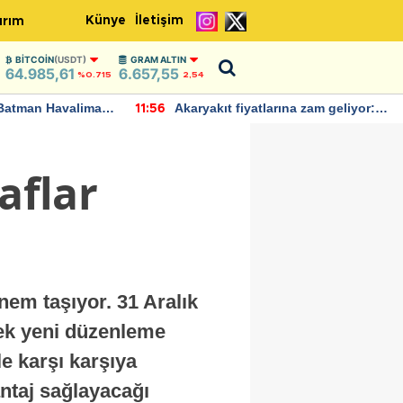
Künye
İletişim
ırım
BITCOIN
(USDT)
GRAM ALTIN
64.985,61
6.657,55
%0.715
2,54
Batman Havalimanı
Akaryakıt fiyatlarına zam geliyor:
11:56
 açıklamalarda
Yeni tarih açıklandı
aflar
önem taşıyor. 31 Aralık
cek yeni düzenleme
le karşı karşıya
antaj sağlayacağı