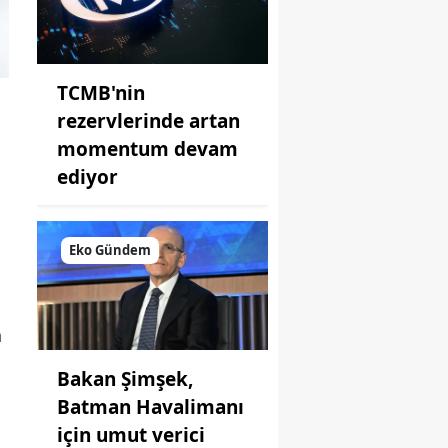
TCMB'nin
rezervlerinde artan
momentum devam
ediyor
Eko Gündem
n
a
Bakan Şimşek,
Batman Havalimanı
için umut verici