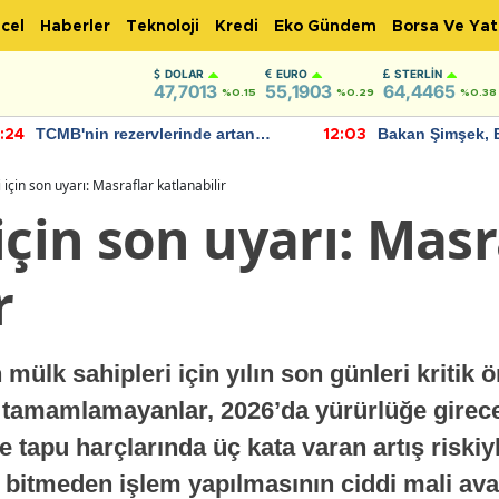
cel
Haberler
Teknoloji
Kredi
Eko Gündem
Borsa Ve Yat
DOLAR
EURO
STERLIN
47,7013
55,1903
64,4465
%0.15
%0.29
%0.38
TCMB'nin rezervlerinde artan
Bakan Şimşek, 
:24
12:03
momentum devam ediyor
için umut verici
bulundu
 için son uyarı: Masraflar katlanabilir
için son uyarı: Masr
r
 mülk sahipleri için yılın son günleri kritik 
i tamamlamayanlar, 2026’da yürürlüğe gire
 tapu harçlarında üç kata varan artış riskiy
l bitmeden işlem yapılmasının ciddi mali av