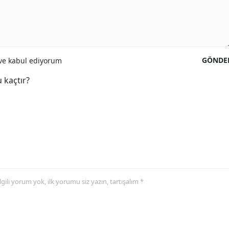
GÖNDE
e kabul ediyorum
 kaçtır?
 ilgili yorum yok, ilk yorumu siz yazın, tartışalım *