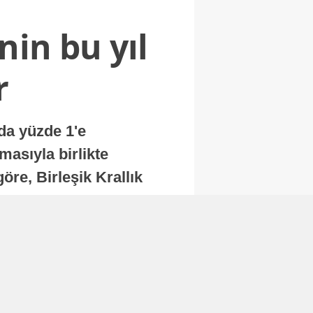
nin bu yıl
r
nda yüzde 1'e
masıyla birlikte
re, Birleşik Krallık
.
Abone Ol