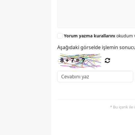
Yorum yazma kurallarını
okudum v
Aşağıdaki görselde işlemin sonucu
* Bu içerik ile