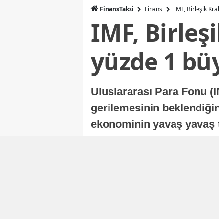
FinansTaksi
Finans
IMF, Birleşik Kr
IMF, Birleş
yüzde 1 bü
Uluslararası Para Fonu (I
gerilemesinin beklendiğini
ekonominin yavaş yavaş t
ekonomisi, sonraki yıllard
Nur Duman