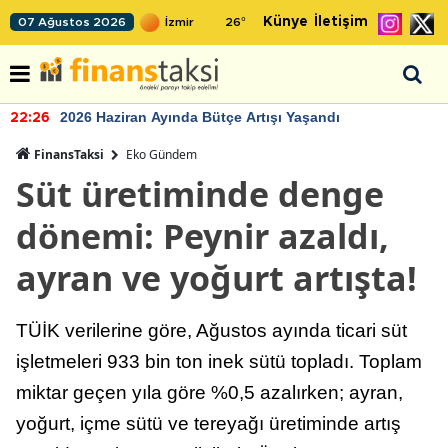
Künye
İletişim
07 Ağustos 2026
26
°
2026 Haziran Ayında Bütçe Artışı Yaşandı
22:26
FinansTaksi
Eko Gündem
Süt üretiminde denge
dönemi: Peynir azaldı,
ayran ve yoğurt artışta!
TÜİK verilerine göre, Ağustos ayında ticari süt
işletmeleri 933 bin ton inek sütü topladı. Toplam
miktar geçen yıla göre %0,5 azalırken; ayran,
yoğurt, içme sütü ve tereyağı üretiminde artış