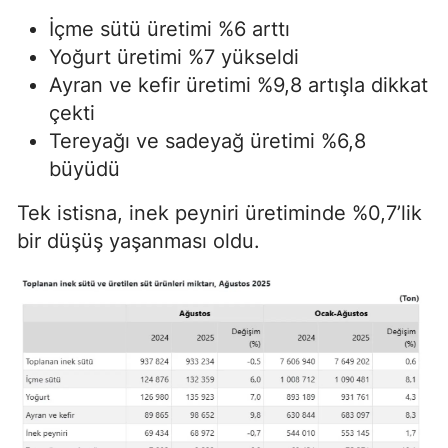
İçme sütü üretimi %6 arttı
Yoğurt üretimi %7 yükseldi
Ayran ve kefir üretimi %9,8 artışla dikkat
çekti
Tereyağı ve sadeyağ üretimi %6,8
büyüdü
Tek istisna, inek peyniri üretiminde %0,7’lik
bir düşüş yaşanması oldu.