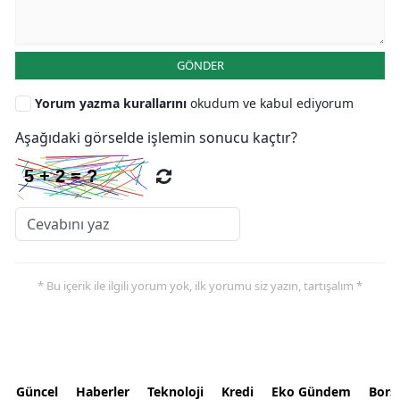
GÖNDER
Yorum yazma kurallarını
okudum ve kabul ediyorum
Aşağıdaki görselde işlemin sonucu kaçtır?
* Bu içerik ile ilgili yorum yok, ilk yorumu siz yazın, tartışalım *
Güncel
Haberler
Teknoloji
Kredi
Eko Gündem
Bors