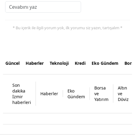
* Bu içerik ile ilgili yorum yok, ilk yorumu siz yazın, tartışalım *
Güncel
Haberler
Teknoloji
Kredi
Eko Gündem
Bors
Son
Borsa
Altın
dakika
Eko
Haberler
ve
ve
İzmir
Gündem
Yatırım
Döviz
haberleri