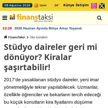
Künye
İletişim
08 Ağustos 2026
26
°
2026 Haziran Ayında Bütçe Artışı Yaşandı
22:26
FinansTaksi
Eko Gündem
Stüdyo daireler geri mi
dönüyor? Kiralar
şaşırtabilir!
2017’de yasaklanan stüdyo daireler, yeni imar
yönetmeliğiyle tekrar yapılabilecek. Uzmanlar,
özellikle öğrenciler ve bekarların tercih edeceği
bu küçük konutların kira fiyatlarını düşürme