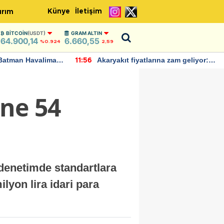
Künye
İletişim
ırım
BITCOIN
(USDT)
GRAM ALTIN
64.900,14
6.660,55
%0.924
2,59
Batman Havalimanı
Akaryakıt fiyatlarına zam geliyor:
11:56
 açıklamalarda
Yeni tarih açıklandı
ine 54
n denetimde standartlara
lyon lira idari para