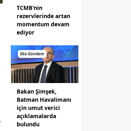
TCMB'nin
rezervlerinde artan
momentum devam
ediyor
Eko Gündem
k
Bakan Şimşek,
Batman Havalimanı
için umut verici
açıklamalarda
,
bulundu