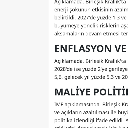
Açıklamada, Birleşik Krallık't
enerji şokunun etkisinin azalm
belirtildi. 2027'de yüzde 1,3 
büyümeye yönelik risklerin aşa
aksamaların devam etmesi temel
ENFLASYON VE 
Açıklamada, Birleşik Krallık't
2028'de ise yüzde 2'ye gerileye
5,6, gelecek yıl yüzde 5,3 ve 2
MALIYE POLITI
IMF açıklamasında, Birleşik K
ve açıkların azaltılması ile b
politika izlendiği ifade edildi. 