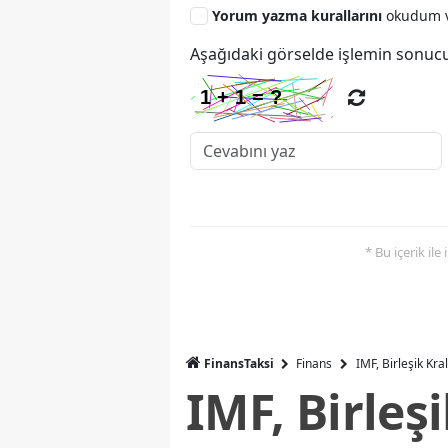
Yorum yazma kurallarını
okudum v
Aşağıdaki görselde işlemin sonucu
* Bu içerik ile
FinansTaksi
Finans
IMF, Birleşik Kr
IMF, Birleş