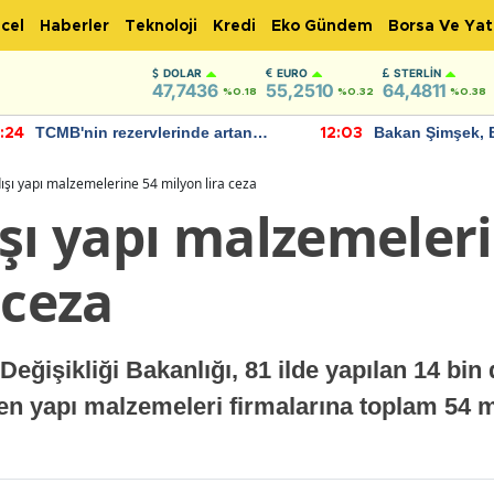
cel
Haberler
Teknoloji
Kredi
Eko Gündem
Borsa Ve Yat
DOLAR
EURO
STERLIN
47,7436
55,2510
64,4811
%0.18
%0.32
%0.38
TCMB'nin rezervlerinde artan
Bakan Şimşek, 
:24
12:03
momentum devam ediyor
için umut verici
bulundu
ışı yapı malzemelerine 54 milyon lira ceza
şı yapı malzemeler
 ceza
 Değişikliği Bakanlığı, 81 ilde yapılan 14 bi
ren yapı malzemeleri firmalarına toplam 54 mi