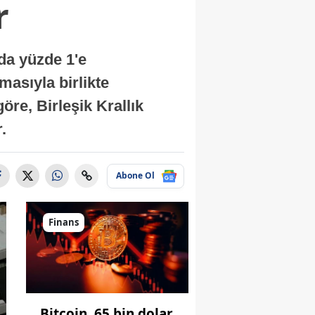
r
nda yüzde 1'e
masıyla birlikte
re, Birleşik Krallık
.
Abone Ol
Finans
Bitcoin, 65 bin dolar