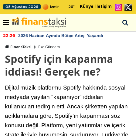
Künye
İletişim
08 Ağustos 2026
26
°
2026 Haziran Ayında Bütçe Artışı Yaşandı
22:26
FinansTaksi
Eko Gündem
Spotify için kapanma
iddiası! Gerçek ne?
Dijital müzik platformu Spotify hakkında sosyal
medyada yayılan "kapanıyor" iddiaları
kullanıcıları tedirgin etti. Ancak şirketten yapılan
açıklamalara göre, Spotify'ın kapanması söz
konusu değil. Platform, yeni yatırımlar ve içerik
stratejileriyle büyümesini sürdürüyor. Türkiye’de