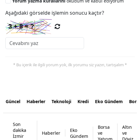
Yorum yazma kurallarını
okudum ve kabul ediyorum
Aşağıdaki görselde işlemin sonucu kaçtır?
* Bu içerik ile ilgili yorum yok, ilk yorumu siz yazın, tartışalım *
Güncel
Haberler
Teknoloji
Kredi
Eko Gündem
Bors
Son
Borsa
Altın
dakika
Eko
Haberler
ve
ve
İzmir
Gündem
Yatırım
Döviz