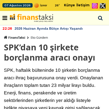
Künye
İletişim
07 Ağustos 2026
26
°
2026 Haziran Ayında Bütçe Artışı Yaşandı
22:26
FinansTaksi
Eko Gündem
SPK’dan 10 şirkete
borçlanma aracı onayı
SPK, haftalık bülteninde 10 şirketin borçlanma
aracı ihraç başvurusuna onay verdi. Onaylanan
ihraçların toplam tutarı 23 milyar lirayı buldu.
Enerji, finans, perakende ve üretim
sektörlerinden şirketlerin yer aldığı listeyle
birlikte piyasaya yeni kaynak girişi sağlanacak.