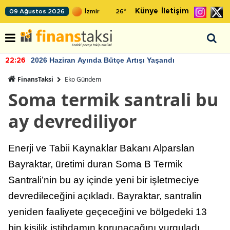
Künye
İletişim
09 Ağustos 2026
26
°
2026 Haziran Ayında Bütçe Artışı Yaşandı
22:26
FinansTaksi
Eko Gündem
Soma termik santrali bu
ay devrediliyor
Enerji ve Tabii Kaynaklar Bakanı Alparslan
Bayraktar, üretimi duran Soma B Termik
Santrali’nin bu ay içinde yeni bir işletmeciye
devredileceğini açıkladı. Bayraktar, santralin
yeniden faaliyete geçeceğini ve bölgedeki 13
bin kişilik istihdamın korunacağını vurguladı