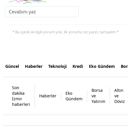
* Bu içerik ile ilgili yorum yok, ilk yorumu siz yazın, tartışalım *
Güncel
Haberler
Teknoloji
Kredi
Eko Gündem
Bors
Son
Borsa
Altın
dakika
Eko
Haberler
ve
ve
İzmir
Gündem
Yatırım
Döviz
haberleri