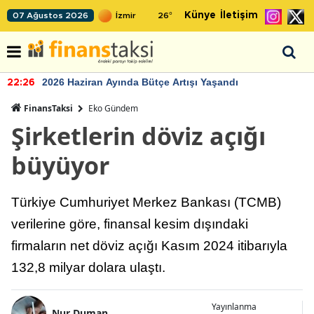
Künye
İletişim
07 Ağustos 2026
26
°
2026 Haziran Ayında Bütçe Artışı Yaşandı
22:26
FinansTaksi
Eko Gündem
Şirketlerin döviz açığı
büyüyor
Türkiye Cumhuriyet Merkez Bankası (TCMB)
verilerine göre, finansal kesim dışındaki
firmaların net döviz açığı Kasım 2024 itibarıyla
132,8 milyar dolara ulaştı.
Yayınlanma
Nur Duman