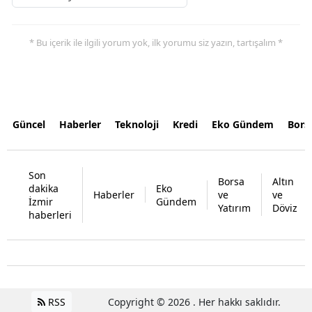
* Bu içerik ile ilgili yorum yok, ilk yorumu siz yazın, tartışalım *
Güncel
Haberler
Teknoloji
Kredi
Eko Gündem
Bors
Son
Borsa
Altın
dakika
Eko
Haberler
ve
ve
İzmir
Gündem
Yatırım
Döviz
haberleri
RSS
Copyright © 2026 . Her hakkı saklıdır.