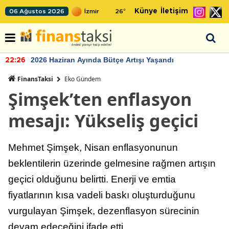
Künye
İletişim
06 Ağustos 2026
26
°
2026 Haziran Ayında Bütçe Artışı Yaşandı
22:26
FinansTaksi
Eko Gündem
Şimşek’ten enflasyon
mesajı: Yükseliş geçici
Mehmet Şimşek, Nisan enflasyonunun
beklentilerin üzerinde gelmesine rağmen artışın
geçici olduğunu belirtti. Enerji ve emtia
fiyatlarının kısa vadeli baskı oluşturduğunu
vurgulayan Şimşek, dezenflasyon sürecinin
devam edeceğini ifade etti