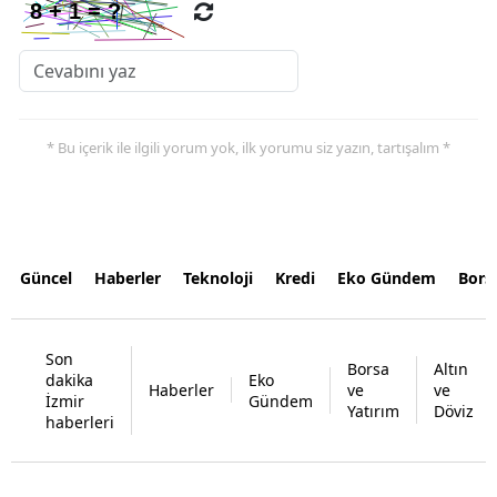
* Bu içerik ile ilgili yorum yok, ilk yorumu siz yazın, tartışalım *
Güncel
Haberler
Teknoloji
Kredi
Eko Gündem
Bors
Son
Borsa
Altın
dakika
Eko
Haberler
ve
ve
İzmir
Gündem
Yatırım
Döviz
haberleri