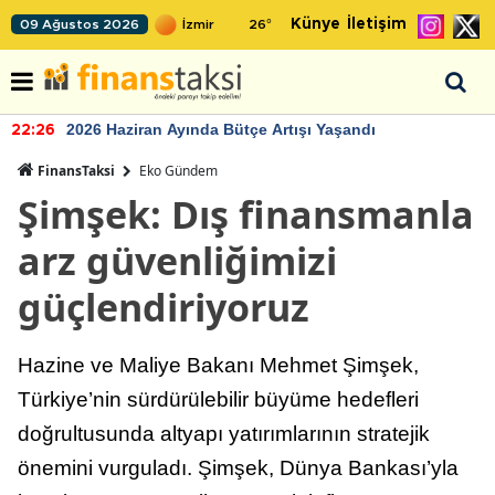
Künye
İletişim
09 Ağustos 2026
26
°
2026 Haziran Ayında Bütçe Artışı Yaşandı
22:26
FinansTaksi
Eko Gündem
Şimşek: Dış finansmanla
arz güvenliğimizi
güçlendiriyoruz
Hazine ve Maliye Bakanı Mehmet Şimşek,
Türkiye’nin sürdürülebilir büyüme hedefleri
doğrultusunda altyapı yatırımlarının stratejik
önemini vurguladı. Şimşek, Dünya Bankası’yla