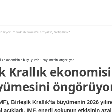
 ilgili yorum yok, ilk yorumu siz yazın, tartışalım *
allık ekonomisinin bu yıl yüzde 1 büyümesini öngörüyor
ik Krallık ekonomisi
yümesini öngörüyo
MF), Birleşik Krallık'ta büyümenin 2026 yılı
 açıkladı. IMF, enerji şokunun etkisinin azal