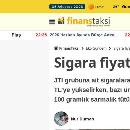
26
°
06 Ağustos 2026
Gün
 Bütçe Artışı
TCMB'nin rezervlerinde artan
Flaş
22:24
12
momentum devam ediyor
FinansTaksi
Eko Gündem
Sigara fiy
Sigara fiya
JTI grubuna ait sigaralara
TL’ye yükselirken, bazı ürü
100 gramlık sarmalık tütü
Nur Duman