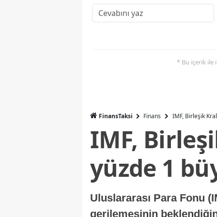
* Bu içerik ile
FinansTaksi
Finans
IMF, Birleşik Kr
IMF, Birleş
yüzde 1 bü
Uluslararası Para Fonu (I
gerilemesinin beklendiğini