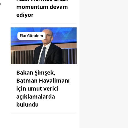
a
momentum devam
ediyor
Eko Gündem
Bakan Şimşek,
Batman Havalimanı
için umut verici
açıklamalarda
bulundu