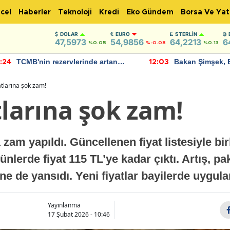
cel
Haberler
Teknoloji
Kredi
Eko Gündem
Borsa Ve Yat
DOLAR
EURO
STERLIN
47,5973
54,9856
64,2213
6
%0.05
%-0.08
%0.13
Bakan Şimşek, Batman Havalimanı
Akaryakıt fiyatla
:03
11:56
için umut verici açıklamalarda
Yeni tarih açıkla
bulundu
atlarına şok zam!
tlarına şok zam!
 zam yapıldı. Güncellenen fiyat listesiyle bi
nlerde fiyat 115 TL’ye kadar çıktı. Artış, pak
ne de yansıdı. Yeni fiyatlar bayilerde uygu
Yayınlanma
17 Şubat 2026 - 10:46