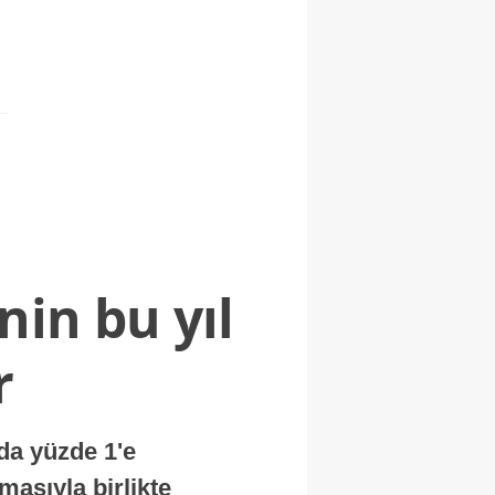
nin bu yıl
r
nda yüzde 1'e
masıyla birlikte