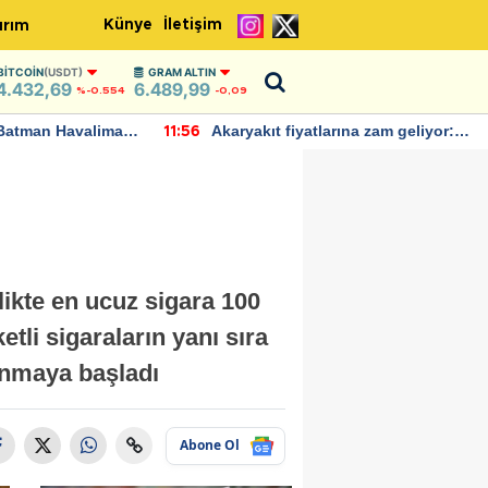
Künye
İletişim
ırım
BITCOIN
(USDT)
GRAM ALTIN
4.432,69
6.489,99
%-0.554
-0,09
rına zam geliyor:
IMF, Birleşik Krallık ekonomisinin
22:37
ndı
bu yıl yüzde 1 büyümesini
öngörüyor
rlikte en ucuz sigara 100
etli sigaraların yanı sıra
lanmaya başladı
Abone Ol