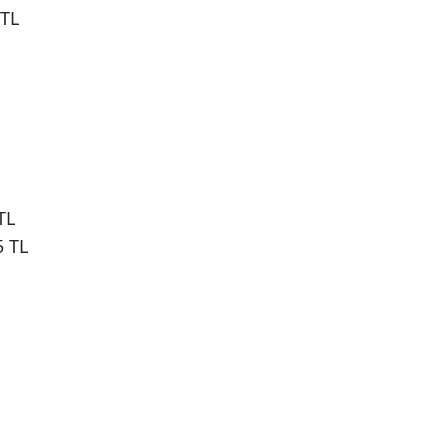
 TL
TL
5 TL