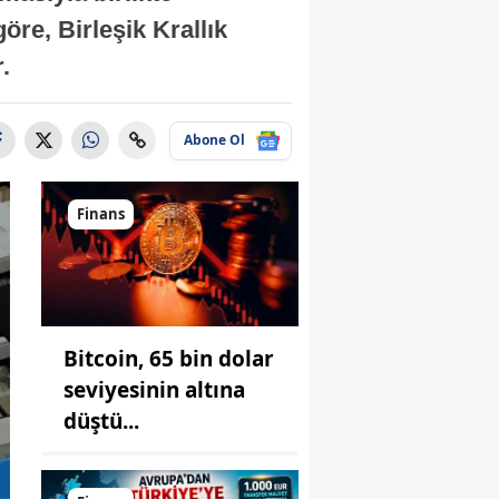
re, Birleşik Krallık
.
Abone Ol
Finans
Bitcoin, 65 bin dolar
seviyesinin altına
düştü...