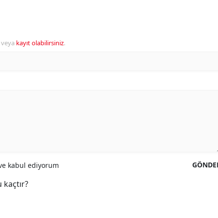
veya
kayıt olabilirsiniz
.
GÖNDE
e kabul ediyorum
 kaçtır?