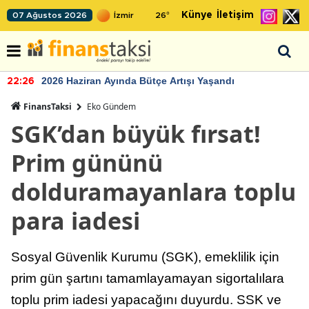
Künye
İletişim
07 Ağustos 2026
26
°
2026 Haziran Ayında Bütçe Artışı Yaşandı
22:26
FinansTaksi
Eko Gündem
SGK’dan büyük fırsat!
Prim gününü
dolduramayanlara toplu
para iadesi
Sosyal Güvenlik Kurumu (SGK), emeklilik için
prim gün şartını tamamlayamayan sigortalılara
toplu prim iadesi yapacağını duyurdu. SSK ve