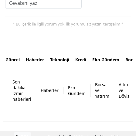
* Bu içerik ile ilgili yorum yok, ilk yorumu siz yazın, tartışalım *
Güncel
Haberler
Teknoloji
Kredi
Eko Gündem
Bors
Son
Borsa
Altın
dakika
Eko
Haberler
ve
ve
İzmir
Gündem
Yatırım
Döviz
haberleri