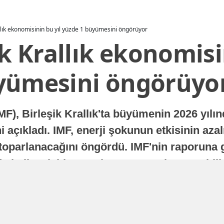
allık ekonomisinin bu yıl yüzde 1 büyümesini öngörüyor
ik Krallık ekonomisi
yümesini öngörüyo
MF), Birleşik Krallık'ta büyümenin 2026 yılı
 açıkladı. IMF, enerji şokunun etkisinin azal
oparlanacağını öngördü. IMF'nin raporuna gö
a istikrarlı bir toparlanma süreci yaşayabilir
Yayınlanma
16 Temmuz 2026 - 22:37