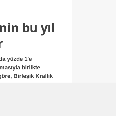
nin bu yıl
r
nda yüzde 1'e
masıyla birlikte
re, Birleşik Krallık
.
Abone Ol