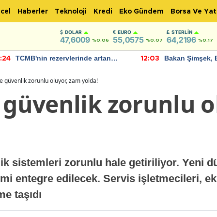
cel
Haberler
Teknoloji
Kredi
Eko Gündem
Borsa Ve Yat
DOLAR
EURO
STERLIN
47,6009
55,0575
64,2196
%0.06
%0.07
%0.17
TCMB'nin rezervlerinde artan
Bakan Şimşek, 
:24
12:03
momentum devam ediyor
için umut verici
bulundu
e güvenlik zorunlu oluyor, zam yolda!
 güvenlik zorunlu o
k sistemleri zorunlu hale getiriliyor. Yeni 
emi entegre edilecek. Servis işletmecileri, e
me taşıdı