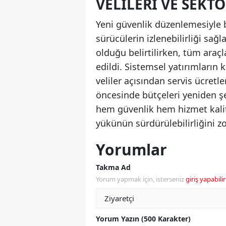
VELILERI VE SEKT
Yeni güvenlik düzenlemesiyle 
sürücülerin izlenebilirliği sağl
olduğu belirtilirken, tüm araç
edildi. Sistemsel yatırımların 
veliler açısından servis ücretl
öncesinde bütçeleri yeniden şek
hem güvenlik hem hizmet kali
yükünün sürdürülebilirliğini zo
Yorumlar
Takma Ad
Yorum yapmak için, isterseniz
giriş yapabilir
Yorum Yazın (500 Karakter)