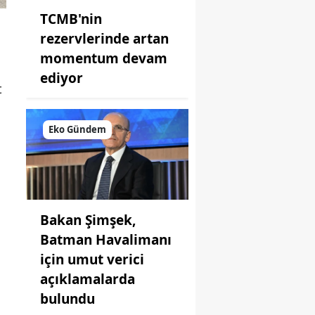
TCMB'nin
rezervlerinde artan
momentum devam
ediyor
t
Eko Gündem
Bakan Şimşek,
Batman Havalimanı
için umut verici
açıklamalarda
bulundu