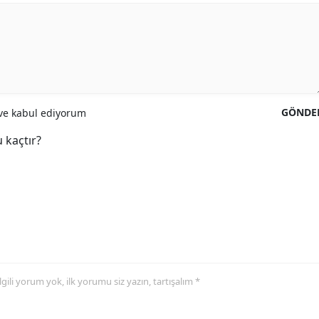
GÖNDE
e kabul ediyorum
 kaçtır?
 ilgili yorum yok, ilk yorumu siz yazın, tartışalım *