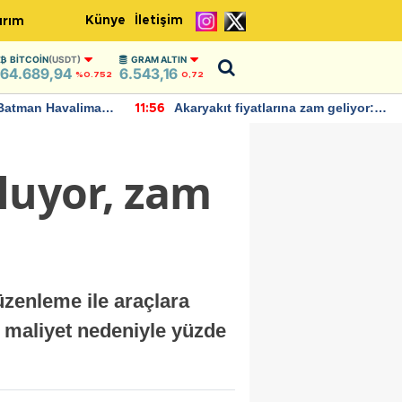
Künye
İletişim
ırım
BITCOIN
(USDT)
GRAM ALTIN
64.689,94
6.543,16
%0.752
0,72
Batman Havalimanı
Akaryakıt fiyatlarına zam geliyor:
11:56
 açıklamalarda
Yeni tarih açıklandı
luyor, zam
düzenleme ile araçlara
k maliyet nedeniyle yüzde