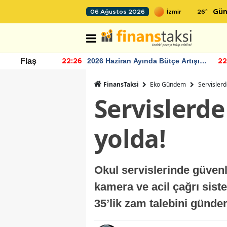
26
°
06 Ağustos 2026
Gün
r seviyesinin
2026 Haziran Ayında Bütçe Artışı
Flaş
22:26
22
Yaşandı
FinansTaksi
Eko Gündem
Servislerd
Servislerde
yolda!
Okul servislerinde güvenli
kamera ve acil çağrı sist
35’lik zam talebini günde