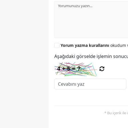
Yorum yazma kurallarını
okudum v
Aşağıdaki görselde işlemin sonucu
* Bu içerik ile