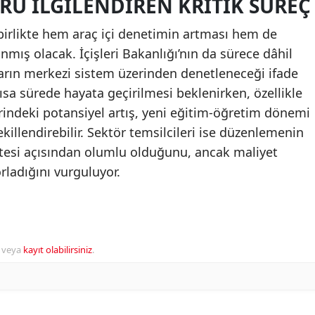
ÖRÜ İLGILENDIREN KRITIK SÜREÇ
birlikte hem araç içi denetimin artması hem de
anmış olacak. İçişleri Bakanlığı’nın da sürece dâhil
ların merkezi sistem üzerinden denetleneceği ifade
kısa sürede hayata geçirilmesi beklenirken, özellikle
erindeki potansiyel artış, yeni eğitim-öğretim dönemi
illendirebilir. Sektör temsilcileri ise düzenlemenin
tesi açısından olumlu olduğunu, ancak maliyet
rladığını vurguluyor.
veya
kayıt olabilirsiniz
.