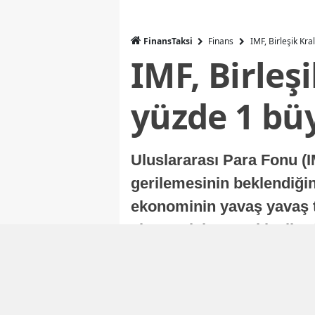
FinansTaksi
Finans
IMF, Birleşik Kr
IMF, Birleş
yüzde 1 bü
Uluslararası Para Fonu (I
gerilemesinin beklendiğini
ekonominin yavaş yavaş t
ekonomisi, sonraki yıllard
Nur Duman