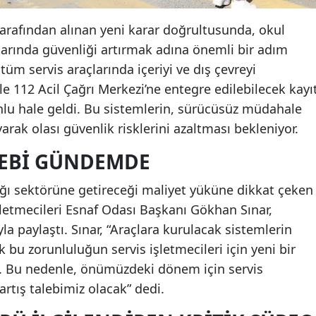
tarafından alınan yeni karar doğrultusunda, okul
çlarında güvenliği artırmak adına önemli bir adım
tüm servis araçlarında içeriyi ve dış çevreyi
le 112 Acil Çağrı Merkezi’ne entegre edilebilecek kayı
nlu hale geldi. Bu sistemlerin, sürücüsüz müdahale
arak olası güvenlik risklerini azaltması bekleniyor.
LEBI GÜNDEMDE
ığı sektörüne getireceği maliyet yüküne dikkat çeken
letmecileri Esnaf Odası Başkanı Gökhan Sınar,
a paylaştı. Sınar, “Araçlara kurulacak sistemlerin
 bu zorunluluğun servis işletmecileri için yeni bir
k. Bu nedenle, önümüzdeki dönem için servis
rtış talebimiz olacak” dedi.