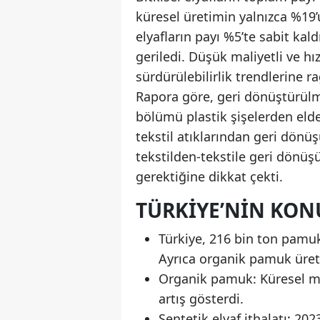
küresel üretimin yalnızca %19’
elyafların payı %5’te sabit kald
geriledi. Düşük maliyetli ve hı
sürdürülebilirlik trendlerine 
Rapora göre, geri dönüştürülm
bölümü plastik şişelerden eld
tekstil atıklarından geri dönü
tekstilden-tekstile geri dönüş
gerektiğine dikkat çekti.
TÜRKIYE’NIN KO
Türkiye, 216 bin ton pamuk 
Ayrıca organik pamuk üret
Organik pamuk: Küresel mar
artış gösterdi.
Sentetik elyaf ithalatı: 202