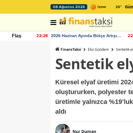
26
°
08 Ağustos 2026
Gün
r seviyesinin
2026 Haziran Ayında Bütçe Artışı
Flaş
22:26
22
Yaşandı
FinansTaksi
Eko Gündem
Sentetik e
Sentetik el
Küresel elyaf üretimi 2024
oluştururken, polyester t
üretimle yalnızca %19’luk
aldı
Nur Duman