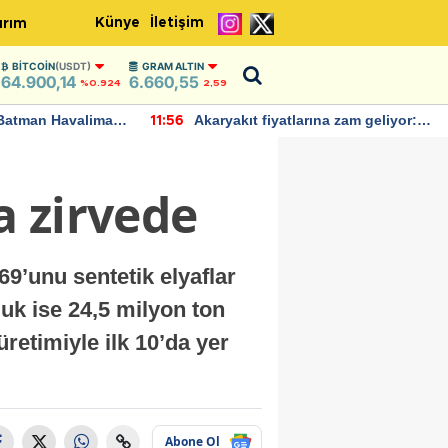
Künye
İletişim
ırım
BITCOIN
(USDT)
GRAM ALTIN
64.900,14
6.660,55
%0.924
2,59
Batman Havalimanı
Akaryakıt fiyatlarına zam geliyor:
11:56
 açıklamalarda
Yeni tarih açıklandı
a zirvede
69’unu sentetik elyaflar
uk ise 24,5 milyon ton
retimiyle ilk 10’da yer
Abone Ol