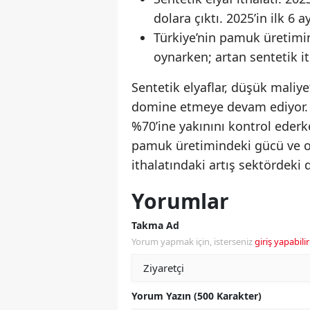
dolara çıktı. 2025’in ilk 6 
Türkiye’nin pamuk üretimind
oynarken; artan sentetik it
Sentetik elyaflar, düşük maliye
domine etmeye devam ediyor. P
%70’ine yakınını kontrol ederke
pamuk üretimindeki gücü ve or
ithalatındaki artış sektördek
Yorumlar
Takma Ad
Yorum yapmak için, isterseniz
giriş yapabilir
Yorum Yazın (500 Karakter)