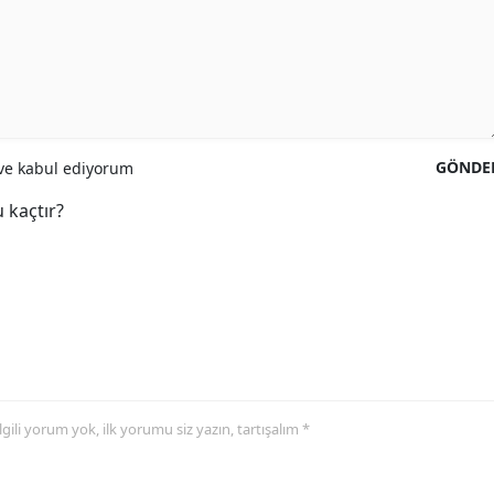
GÖNDE
e kabul ediyorum
 kaçtır?
 ilgili yorum yok, ilk yorumu siz yazın, tartışalım *