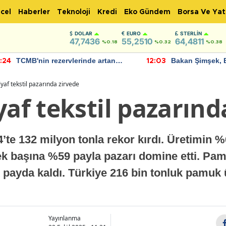
cel
Haberler
Teknoloji
Kredi
Eko Gündem
Borsa Ve Yat
DOLAR
EURO
STERLIN
47,7436
55,2510
64,4811
%0.18
%0.32
%0.38
TCMB'nin rezervlerinde artan
Bakan Şimşek, 
:24
12:03
momentum devam ediyor
için umut verici
bulundu
lyaf tekstil pazarında zirvede
yaf tekstil pazarınd
’te 132 milyon tonla rekor kırdı. Üretimin %
ek başına %59 payla pazarı domine etti. Pam
 payda kaldı. Türkiye 216 bin tonluk pamuk ü
Yayınlanma