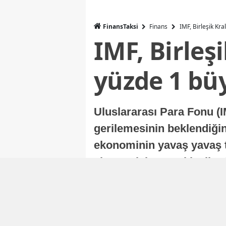
FinansTaksi
Finans
IMF, Birleşik Kr
IMF, Birleş
yüzde 1 bü
Uluslararası Para Fonu (I
gerilemesinin beklendiğini
ekonominin yavaş yavaş t
ekonomisi, sonraki yıllard
Nur Duman