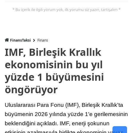
* Bu içerik ile ilgili yorum yok, ilk yorumu siz yazın, tartışalım *
FinansTaksi
Finans
IMF, Birleşik Krallık
ekonomisinin bu yıl
yüzde 1 büyümesini
öngörüyor
Uluslararası Para Fonu (IMF), Birleşik Krallık'ta
büyümenin 2026 yılında yüzde 1'e gerilemesinin
beklendiğini açıkladı. IMF, enerji şokunun
etkisinin azalmasıyla birlikte ekonominin yavaş