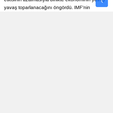
yavaş toparlanacağını öngördü. IMF'nin
raporuna göre, Birleşik Krallık ekonomisi,
sonraki yıllarda istikrarlı bir toparlanma süreci
yaşayabilir.
Yayınlanma
Nur Duman
16 Temmuz 2026 - 22:37