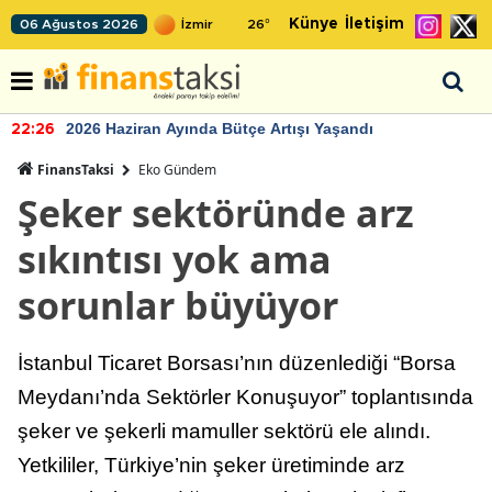
Künye
İletişim
06 Ağustos 2026
26
°
2026 Haziran Ayında Bütçe Artışı Yaşandı
22:26
FinansTaksi
Eko Gündem
Şeker sektöründe arz
sıkıntısı yok ama
sorunlar büyüyor
İstanbul Ticaret Borsası’nın düzenlediği “Borsa
Meydanı’nda Sektörler Konuşuyor” toplantısında
şeker ve şekerli mamuller sektörü ele alındı.
Yetkililer, Türkiye’nin şeker üretiminde arz