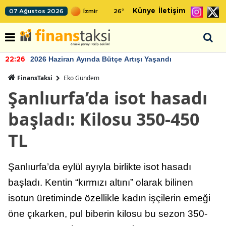
Künye
İletişim
07 Ağustos 2026
26
°
2026 Haziran Ayında Bütçe Artışı Yaşandı
22:26
FinansTaksi
Eko Gündem
Şanlıurfa’da isot hasadı
başladı: Kilosu 350-450
TL
Şanlıurfa’da eylül ayıyla birlikte isot hasadı
başladı. Kentin “kırmızı altını” olarak bilinen
isotun üretiminde özellikle kadın işçilerin emeği
öne çıkarken, pul biberin kilosu bu sezon 350-