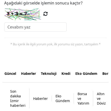
Aşağıdaki görselde işlemin sonucu kaçtır?
* Bu içerik ile ilgili yorum yok, ilk yorumu siz yazın, tartışalım *
Güncel
Haberler
Teknoloji
Kredi
Eko Gündem
Bors
Son
Borsa
Altın
dakika
Eko
Haberler
ve
ve
İzmir
Gündem
Yatırım
Döviz
haberleri