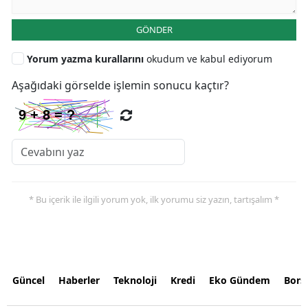
GÖNDER
Yorum yazma kurallarını
okudum ve kabul ediyorum
Aşağıdaki görselde işlemin sonucu kaçtır?
* Bu içerik ile ilgili yorum yok, ilk yorumu siz yazın, tartışalım *
Güncel
Haberler
Teknoloji
Kredi
Eko Gündem
Bors