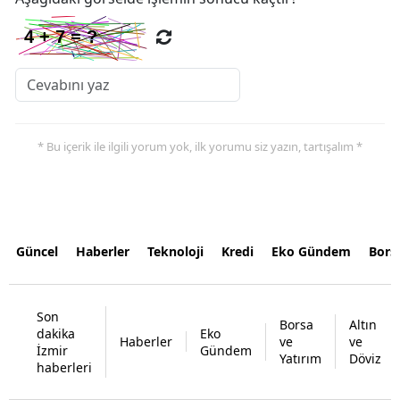
* Bu içerik ile ilgili yorum yok, ilk yorumu siz yazın, tartışalım *
Güncel
Haberler
Teknoloji
Kredi
Eko Gündem
Bors
Son
Borsa
Altın
dakika
Eko
Haberler
ve
ve
İzmir
Gündem
Yatırım
Döviz
haberleri