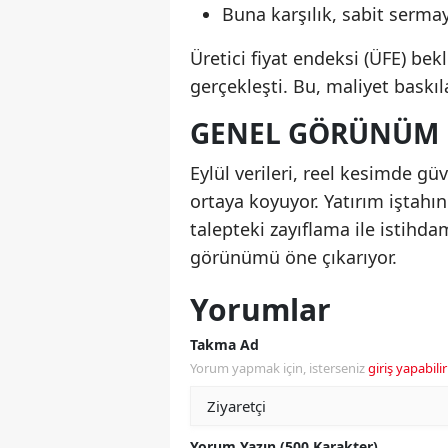
Buna karşılık, sabit sermay
Üretici fiyat endeksi (ÜFE) be
gerçekleşti. Bu, maliyet baskı
GENEL GÖRÜNÜM
Eylül verileri, reel kesimde g
ortaya koyuyor. Yatırım iştahınd
talepteki zayıflama ile istihd
görünümü öne çıkarıyor.
Yorumlar
Takma Ad
Yorum yapmak için, isterseniz
giriş yapabilir
Yorum Yazın (500 Karakter)