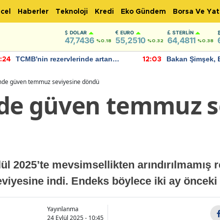
cel
Haberler
Teknoloji
Kredi
Eko Gündem
Borsa Ve Yat
DOLAR
EURO
STERLIN
47,7436
55,2510
64,4811
%0.18
%0.32
%0.38
TCMB'nin rezervlerinde artan
Bakan Şimşek, 
:24
12:03
momentum devam ediyor
için umut verici
bulundu
mde güven temmuz seviyesine döndü
de güven temmuz s
lül 2025’te mevsimsellikten arındırılmamış 
viyesine indi. Endeks böylece iki ay önceki 
Yayınlanma
24 Eylül 2025 - 10:45