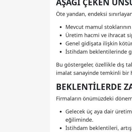
AŞAĞI ÇEKEN UNS
Öte yandan, endeksi sınırlayan
Mevcut mamul stoklarının 
Üretim hacmi ve ihracat sip
Genel gidişata ilişkin kötü
İstihdam beklentilerinde g
Bu göstergeler, özellikle dış 
imalat sanayinde temkinli bir h
BEKLENTILERDE Z
Firmaların önümüzdeki döneme d
Gelecek üç aya dair üretim,
eğiliminde.
İstihdam beklentileri, art