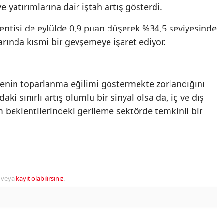
e yatırımlarına dair iştah artış gösterdi.
klentisi de eylülde 0,9 puan düşerek %34,5 seviyesinde
larında kısmi bir gevşemeye işaret ediyor.
üvenin toparlanma eğilimi göstermekte zorlandığını
aki sınırlı artış olumlu bir sinyal olsa da, iç ve dış
am beklentilerindeki gerileme sektörde temkinli bir
veya
kayıt olabilirsiniz
.