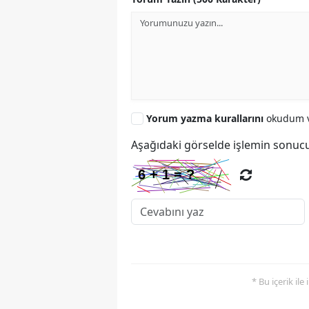
Yorum yazma kurallarını
okudum v
Aşağıdaki görselde işlemin sonucu
* Bu içerik ile