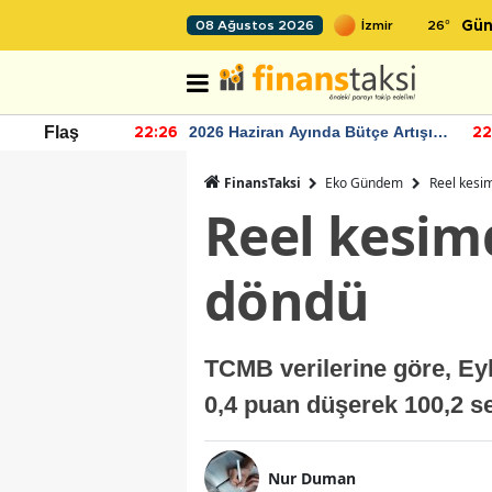
26
°
08 Ağustos 2026
Gün
r seviyesinin
2026 Haziran Ayında Bütçe Artışı
Flaş
22:26
22
Yaşandı
FinansTaksi
Eko Gündem
Reel kesi
Reel kesim
döndü
TCMB verilerine göre, Ey
0,4 puan düşerek 100,2 se
Nur Duman