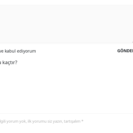
GÖNDE
e kabul ediyorum
 kaçtır?
 ilgili yorum yok, ilk yorumu siz yazın, tartışalım *