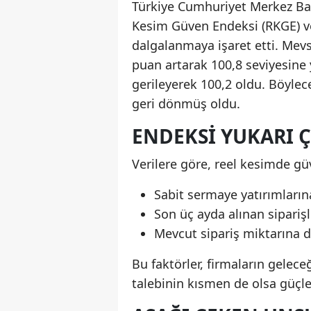
Türkiye Cumhuriyet Merkez Ban
Kesim Güven Endeksi (RKGE) ver
dalgalanmaya işaret etti. Mevs
puan artarak 100,8 seviyesine 
gerileyerek 100,2 oldu. Böyle
geri dönmüş oldu.
ENDEKSI YUKARI 
Verilere göre, reel kesimde gü
Sabit sermaye yatırımlarına
Son üç ayda alınan siparişl
Mevcut sipariş miktarına da
Bu faktörler, firmaların gelec
talebinin kısmen de olsa güçl