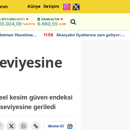
Künye
İletişim
ırım
BITCOIN
(USDT)
GRAM ALTIN
65.024,09
6.660,55
%0.072
2,59
Batman Havalimanı
Akaryakıt fiyatlarına zam geliyor:
11:56
 açıklamalarda
Yeni tarih açıklandı
eviyesine
reel kesim güven endeksi
seviyesine geriledi
Abone Ol